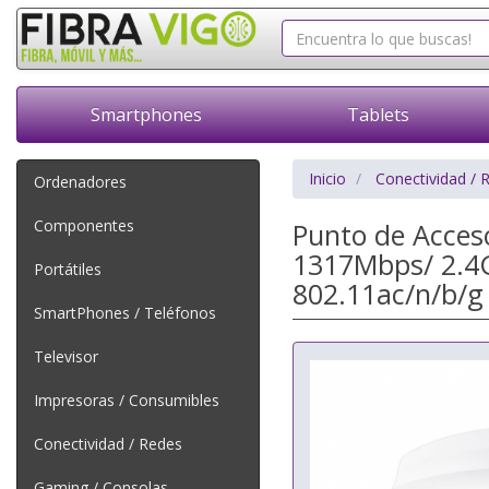
Smartphones
Tablets
Inicio
Conectividad / 
Ordenadores
Componentes
Punto de Acces
1317Mbps/ 2.4G
Portátiles
802.11ac/n/b/g
SmartPhones / Teléfonos
Televisor
Impresoras / Consumibles
Conectividad / Redes
Gaming / Consolas