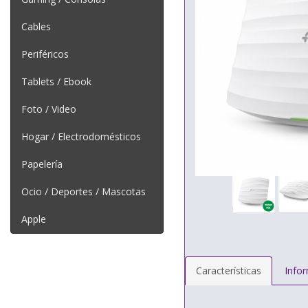
Cables
Periféricos
Tablets / Ebook
Foto / Video
Hogar / Electrodomésticos
Papelería
Ocio / Deportes / Mascotas
Apple
Características
Info