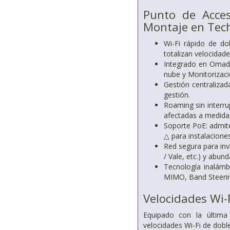
Punto de Acce
Montaje en Tec
Wi-Fi rápido de 
totalizan velocidad
Integrado en Omada
nube y Monitorizació
Gestión centraliza
gestión.
Roaming sin interru
afectadas a medida 
Soporte PoE: admite
△ para instalaciones 
Red segura para inv
/ Vale, etc.) y abun
Tecnología inalámb
MIMO, Band Steerin
Velocidades Wi-
Equipado con la últim
velocidades Wi-Fi de dobl