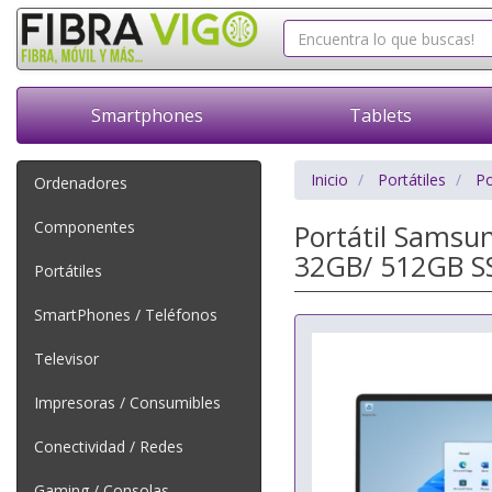
Smartphones
Tablets
Inicio
Portátiles
Po
Ordenadores
Componentes
Portátil Samsun
32GB/ 512GB SS
Portátiles
SmartPhones / Teléfonos
Televisor
Impresoras / Consumibles
Conectividad / Redes
Gaming / Consolas