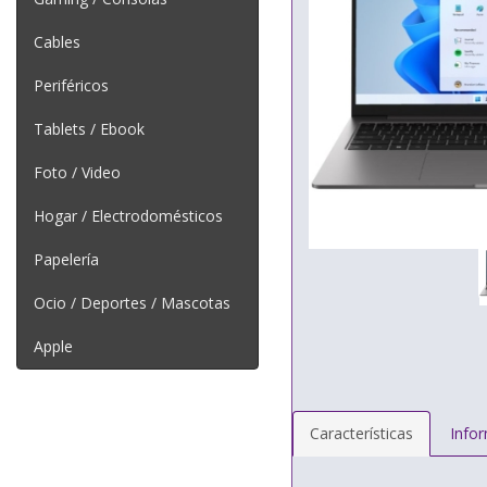
Cables
Periféricos
Tablets / Ebook
Foto / Video
Hogar / Electrodomésticos
Papelería
Ocio / Deportes / Mascotas
Apple
Características
Info