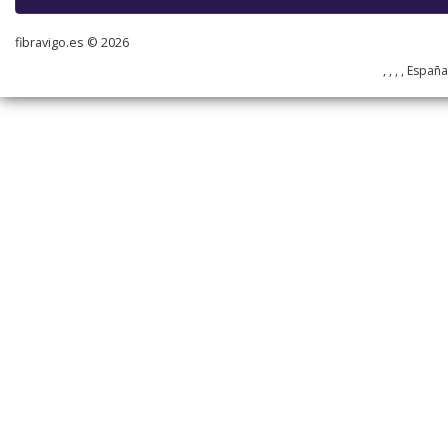
fibravigo.es © 2026
, , , , Españ