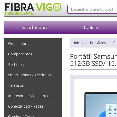
Smartphones
Tablets
Inicio
Portátiles
Po
Ordenadores
Componentes
Portátil Samsu
512GB SSD/ 15.
Portátiles
SmartPhones / Teléfonos
Televisor
Impresoras / Consumibles
Conectividad / Redes
Gaming / Consolas