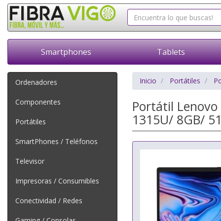
Smartphones
Tablets
Inicio
Portátiles
Po
Ordenadores
Componentes
Portátil Lenovo
1315U/ 8GB/ 51
Portátiles
SmartPhones / Teléfonos
Televisor
Impresoras / Consumibles
Conectividad / Redes
Gaming / Consolas