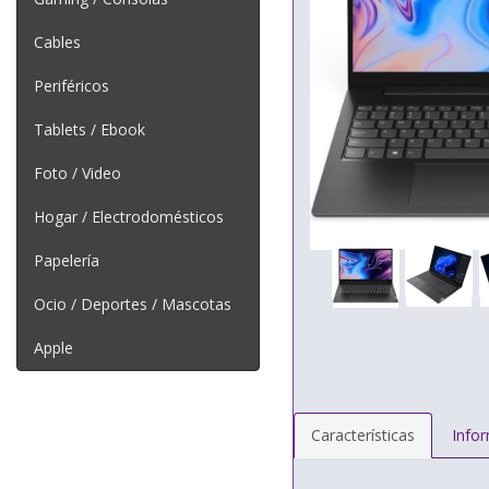
Cables
Periféricos
Tablets / Ebook
Foto / Video
Hogar / Electrodomésticos
Papelería
Ocio / Deportes / Mascotas
Apple
Características
Info