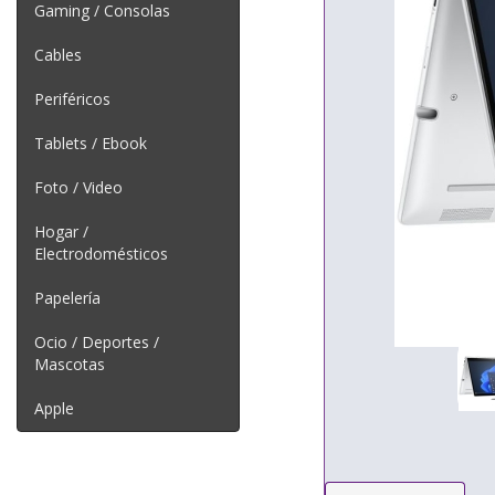
Gaming / Consolas
Cables
Periféricos
Tablets / Ebook
Foto / Video
Hogar /
Electrodomésticos
Papelería
Ocio / Deportes /
Mascotas
Apple