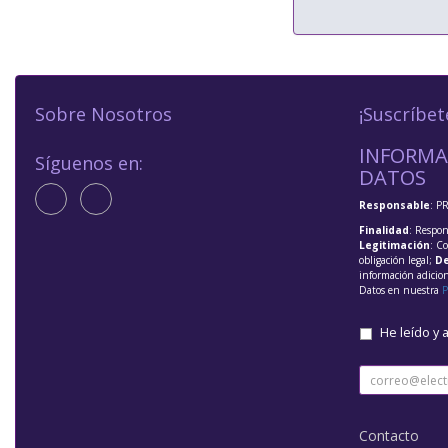
Sobre Nosotros
¡Suscríbet
INFORMA
Síguenos en:
DATOS
Responsable
: P
Finalidad
: Respon
Legitimación
: C
obligación legal;
De
información adicio
Datos en nuestra
P
He leído y 
Contacto