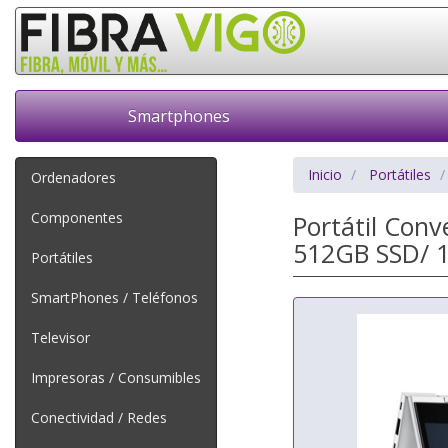
Smartphones
Inicio
Portátiles
Ordenadores
Componentes
Portátil Conv
512GB SSD/ 13
Portátiles
SmartPhones / Teléfonos
Televisor
Impresoras / Consumibles
Conectividad / Redes