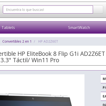
Tablets
SmartWatch
Convertibles 2 en 1
HP AD2Z6ET
ertible HP EliteBook 8 Flip G1i AD2Z6ET
.3" Táctil/ Win11 Pro
M
P
E
Di