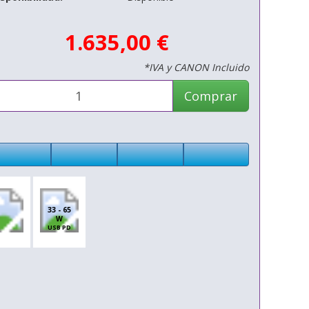
1.635,00 €
*IVA y CANON Incluido
Comprar
33 - 65
W
USB PD