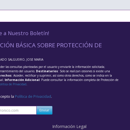
e a Nuestro Boletín!
CIÓN BÁSICA SOBRE PROTECCIÓN DE
RADO SALGUEIRO, JOSE MARIA
der las consultas planteadas por el usuario y enviarle la información solicitada;
onsentimiento del usuario;
Destinatarios
: Solo se realizan cesiones si existe una
rechos
: Acceder, rectificar y suprimir, así como otros derechos, como se indica en la
nal;
Información Adicional
: Puede consultar la información completa de Protección de
olítica de Privacidad
.
acepto la
Política de Privacidad
.
Enviar
Información Legal