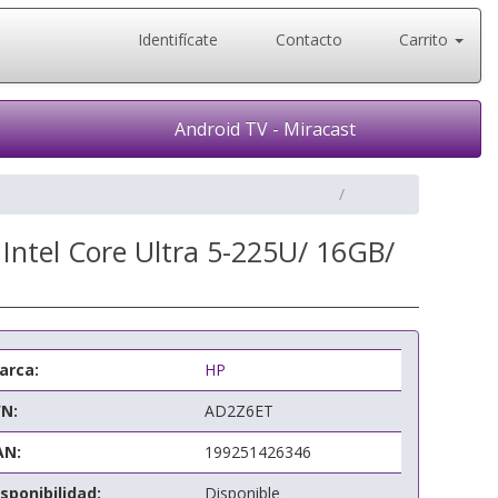
Identifícate
Contacto
Carrito
Android TV - Miracast
 Intel Core Ultra 5-225U/ 16GB/
arca:
HP
/N:
AD2Z6ET
AN:
199251426346
sponibilidad:
Disponible