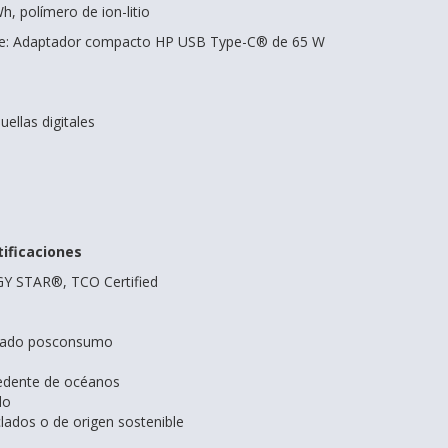
h, polímero de ion-litio
nte: Adaptador compacto HP USB Type-C® de 65 W
uellas digitales
tificaciones
GY STAR®, TCO Certified
iclado posconsumo
cedente de océanos
do
lados o de origen sostenible