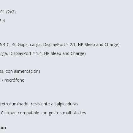
201 (2x2)
5.4
SB-C, 40 Gbps, carga, DisplayPort™ 2.1, HP Sleep and Charge)
rga, DisplayPort™ 1.4, HP Sleep and Charge)
s, con alimentación)
s / micrófono
etroiluminado, resistente a salpicaduras
 Clickpad compatible con gestos multitáctiles
ión