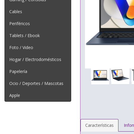
Cables
Periféricos
Tablets / Ebook
Foto / Video
Hogar / Electrodomésticos
Papelería
Ocio / Deportes / Mascotas
Apple
Características
Info