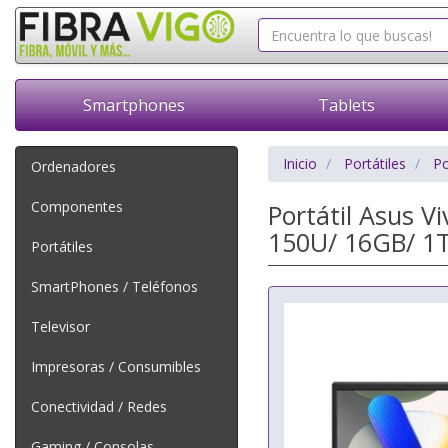
Smartphones
Tablets
Inicio
Portátiles
Po
Ordenadores
Componentes
Portátil Asus V
150U/ 16GB/ 1T
Portátiles
SmartPhones / Teléfonos
Televisor
Impresoras / Consumibles
Conectividad / Redes
Gaming / Consolas