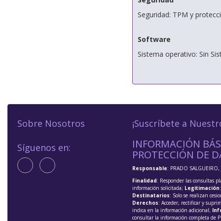
Seguridad: TPM y protecc
Software
Sistema operativo: Sin Si
Sobre Nosotros
¡Suscríbete a Nuestr
INFORMACIÓN BÁS
Síguenos en:
PROTECCIÓN DE D
Responsable
: PRADO SALGUEIRO, 
Finalidad
: Responder las consultas pl
información solicitada;
Legitimación
Destinatarios
: Solo se realizan cesio
Derechos
: Acceder, rectificar y supri
indica en la información adicional;
Inf
consultar la información completa de P