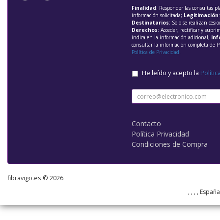
Finalidad
: Responder las consultas pl
información solicitada;
Legitimación
Destinatarios
: Solo se realizan cesio
Derechos
: Acceder, rectificar y supri
indica en la información adicional;
Inf
consultar la información completa de P
Política de Privacidad
.
He leído y acepto la
Polític
Contacto
Política Privacidad
Condiciones de Compra
fibravigo.es © 2026
, , , , Españ