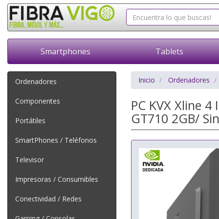
Smartphones
Tablets
Inicio
Ordenadores
Ordenadores
Componentes
PC KVX Xline 4 
GT710 2GB/ Sin
Portátiles
SmartPhones / Teléfonos
Televisor
Impresoras / Consumibles
Conectividad / Redes
Gaming / Consolas