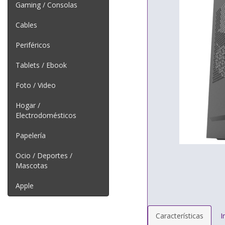
Gaming / Consolas
Cables
Periféricos
Tablets / Ebook
Foto / Video
Hogar /
Electrodomésticos
Papelería
Ocio / Deportes /
Mascotas
Apple
Características
I