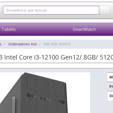
Tablets
SmartWatch
s
Ordenadores KvX
KVX KVX-002015
 3 Intel Core i3-12100 Gen12/ 8GB/ 512
M
P
Di