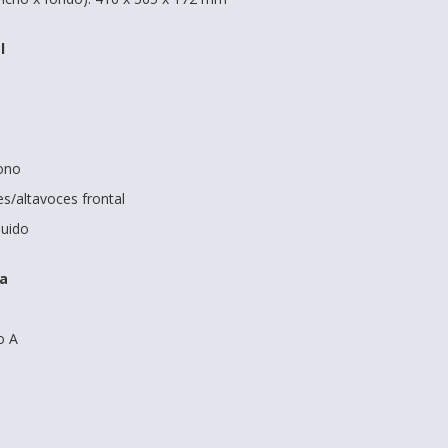
l
fono
es/altavoces frontal
luido
ra
o A