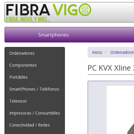
Smartphones
Inicio
Ordenadore
Ordenadores
Componentes
PC KVX Xline
Portátiles
SmartPhones / Teléfonos
Televisor
Impresoras / Consumibles
Conectividad / Redes