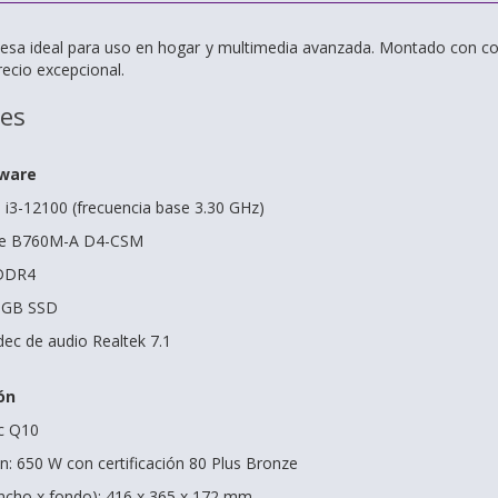
sa ideal para uso en hogar y multimedia avanzada. Montado con 
recio excepcional.
nes
dware
e i3-12100 (frecuencia base 3.30 GHz)
ime B760M-A D4-CSM
DDR4
 GB SSD
dec de audio Realtek 7.1
ón
ec Q10
n: 650 W con certificación 80 Plus Bronze
ancho x fondo): 416 x 365 x 172 mm