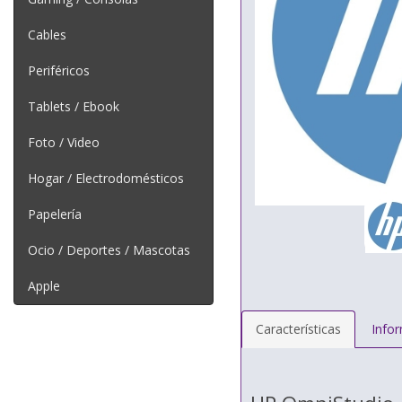
Cables
Periféricos
Tablets / Ebook
Foto / Video
Hogar / Electrodomésticos
Papelería
Ocio / Deportes / Mascotas
Apple
Características
Info