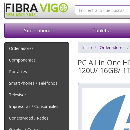
Smartphones
Tablets
Inicio
Ordenadores
Ordenadores
Componentes
PC All in One 
120U/ 16GB/ 1T
Portátiles
SmartPhones / Teléfonos
Televisor
Impresoras / Consumibles
Conectividad / Redes
Gaming / Consolas