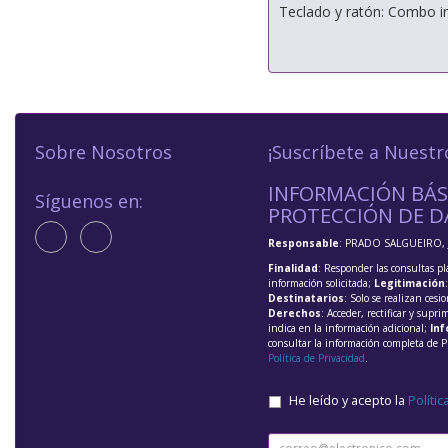
Teclado y ratón: Combo i
Sobre Nosotros
¡Suscríbete a Nuestr
INFORMACIÓN BÁS
Síguenos en:
PROTECCIÓN DE D
Responsable
: PRADO SALGUEIRO, 
Finalidad
: Responder las consultas pl
información solicitada;
Legitimación
Destinatarios
: Solo se realizan cesio
Derechos
: Acceder, rectificar y supri
indica en la información adicional;
Inf
consultar la información completa de P
Política de Privacidad
.
He leído y acepto la
Polític