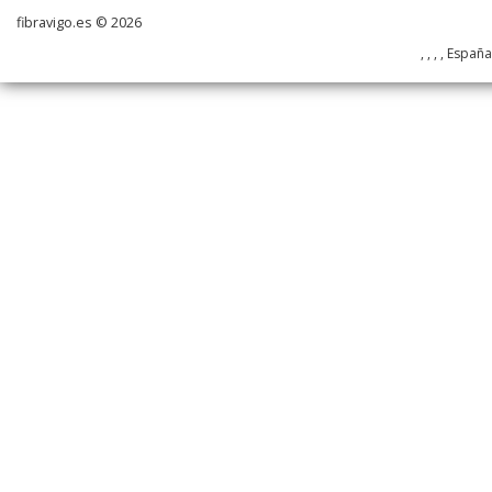
fibravigo.es © 2026
, , , , Españ