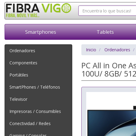
Smartphones
Tablets
Inicio
Ordenadores
Ordenadores
Componentes
PC All in One 
100U/ 8GB/ 512
Portátiles
SmartPhones / Teléfonos
Televisor
Impresoras / Consumibles
Conectividad / Redes
Gaming / Consolas