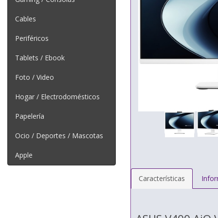
Cables
Periféricos
Tablets / Ebook
Foto / Video
Hogar / Electrodomésticos
Papelería
Ocio / Deportes / Mascotas
Apple
Características
Info