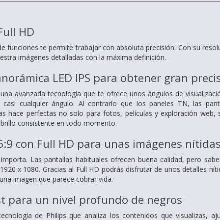
Full HD
e funciones te permite trabajar con absoluta precisión. Con su resol
stra imágenes detalladas con la máxima definición.
norámica LED IPS para obtener gran precis
za una avanzada tecnología que te ofrece unos ángulos de visualizac
e casi cualquier ángulo. Al contrario que los paneles TN, las pan
s hace perfectas no solo para fotos, películas y exploración web, 
y brillo consistente en todo momento.
6:9 con Full HD para unas imágenes nítida
 importa. Las pantallas habituales ofrecen buena calidad, pero sa
1920 x 1080. Gracias al Full HD podrás disfrutar de unos detalles níti
a una imagen que parece cobrar vida.
t para un nivel profundo de negros
tecnología de Philips que analiza los contenidos que visualizas, 