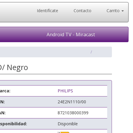
Identifícate
Contacto
Carrito
Android TV - Miracast
D/ Negro
arca:
PHILIPS
/N:
24E2N1110/00
AN:
8721038000399
sponibilidad:
Disponible