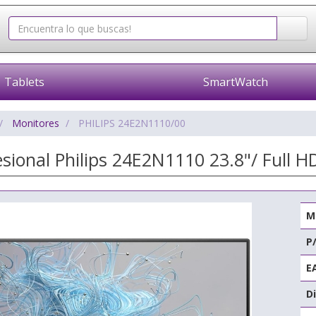
Tablets
SmartWatch
Monitores
PHILIPS 24E2N1110/00
sional Philips 24E2N1110 23.8"/ Full H
M
P
E
Di