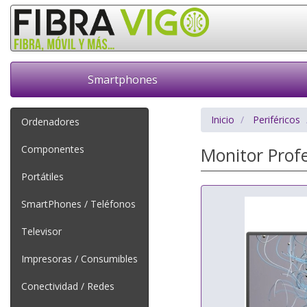
Smartphones
Inicio
Periféricos
Ordenadores
Componentes
Monitor Profe
Portátiles
SmartPhones / Teléfonos
Televisor
Impresoras / Consumibles
Conectividad / Redes