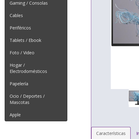
Gaming / Consolas
Cables
Periféricos
Tablets / Ebook
Foto / Video
Hogar /
Electrodomésticos
Papelería
Ocio / Deportes /
Mascotas
Apple
Características
I