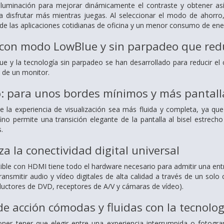
oiluminación para mejorar dinámicamente el contraste y obtener as
 disfrutar más mientras juegas. Al seleccionar el modo de ahorro, 
 de las aplicaciones cotidianas de oficina y un menor consumo de ene
 con modo LowBlue y sin parpadeo que redu
y la tecnología sin parpadeo se han desarrollado para reducir el c
 de un monitor.
no: para unos bordes mínimos y más pantall
 la experiencia de visualización sea más fluida y completa, ya que
afino permite una transición elegante de la pantalla al bisel estre
.
a la conectividad digital universal
ible con HDMI tiene todo el hardware necesario para admitir una entr
ansmitir audio y vídeo digitales de alta calidad a través de un sol
ductores de DVD, receptores de A/V y cámaras de vídeo).
de acción cómodas y fluidas con la tecnolo
oner tener que elegir entre una experiencia interrumpida o fotogr