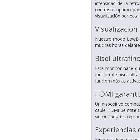
intensidad de la retr
contraste óptimo para
visualización perfecta
Visualización
Nuestro modo LowBlue 
muchas horas delante
Bisel ultrafi
Este monitor hace que
función de bisel ultr
función más atractivas
HDMI garantiz
Un dispositivo compat
cable HDMI permite tr
sintonizadores, repro
Experiencias 
Jugar no debería sup