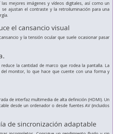
í las mejores imágenes y vídeos digitales, así como un
se ajustan el contraste y la retroiluminación para una
rgía.
ce el cansancio visual
ansancio y la tensión ocular que suele ocasionar pasar
a.
 reduce la cantidad de marco que rodea la pantalla. La
cho del monitor, lo que hace que cuente con una forma y
ada de interfaz multimedia de alta definición (HDMI). Un
o cable desde un ordenador o desde fuentes AV (incluidos
gía de sincronización adaptable
amas incompletos. Consigue un rendimiento fluido y sin