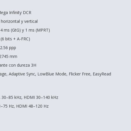
ega Infinity DCR
horizontal y vertical
 4 ms (GtG) y 1 ms (MPRT)
 (6 bits + A-FRC)
92.56 ppp
0.2745 mm
ctante con dureza 3H
age, Adaptive Sync, LowBlue Mode, Flicker Free, EasyRead
A 30–85 kHz, HDMI 30–140 kHz
48–75 Hz, HDMI 48–120 Hz