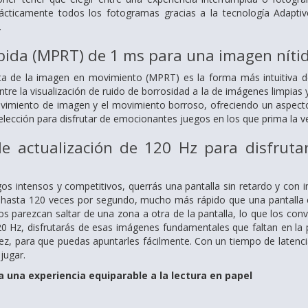
cticamente todos los fotogramas gracias a la tecnología Adaptive-
.
ida (MPRT) de 1 ms para una imagen nítida
ta de la imagen en movimiento (MPRT) es la forma más intuitiva de
entre la visualización de ruido de borrosidad a la de imágenes limpias
vimiento de imagen y el movimiento borroso, ofreciendo un aspecto 
elección para disfrutar de emocionantes juegos en los que prima la v
de actualización de 120 Hz para disfruta
gos intensos y competitivos, querrás una pantalla sin retardo y con im
 hasta 120 veces por segundo, mucho más rápido que una pantalla es
 parezcan saltar de una zona a otra de la pantalla, lo que los convie
20 Hz, disfrutarás de esas imágenes fundamentales que faltan en la
z, para que puedas apuntarles fácilmente. Con un tiempo de latencia u
jugar.
una experiencia equiparable a la lectura en papel