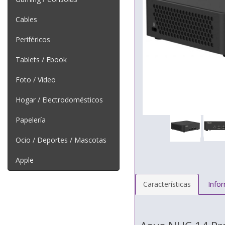
Cables
Periféricos
Tablets / Ebook
Foto / Video
Hogar / Electrodomésticos
Papelería
Ocio / Deportes / Mascotas
Apple
Características
Info