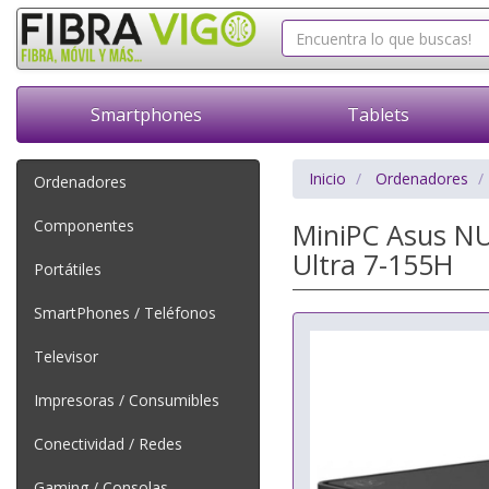
Smartphones
Tablets
Inicio
Ordenadores
Ordenadores
Componentes
MiniPC Asus NU
Ultra 7-155H
Portátiles
SmartPhones / Teléfonos
Televisor
Impresoras / Consumibles
Conectividad / Redes
Gaming / Consolas