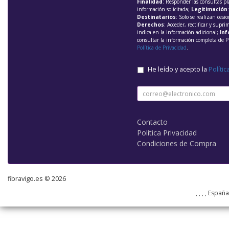
Finalidad
: Responder las consultas pl
información solicitada;
Legitimación
Destinatarios
: Solo se realizan cesio
Derechos
: Acceder, rectificar y supri
indica en la información adicional;
Inf
consultar la información completa de P
Política de Privacidad
.
He leído y acepto la
Polític
Contacto
Política Privacidad
Condiciones de Compra
fibravigo.es © 2026
, , , , Españ