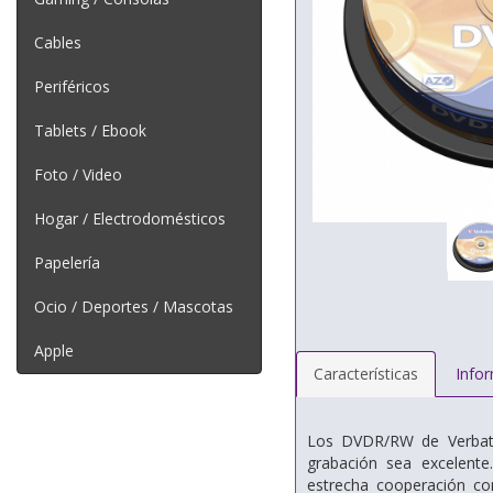
Cables
Periféricos
Tablets / Ebook
Foto / Video
Hogar / Electrodomésticos
Papelería
Ocio / Deportes / Mascotas
Apple
Características
Info
Los DVDR/RW de Verbatim
grabación sea excelent
estrecha cooperación con