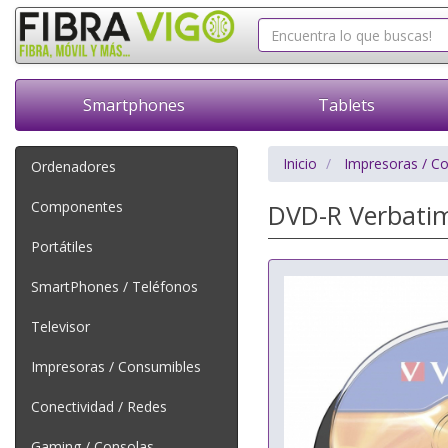
Smartphones
Tablets
Inicio
Impresoras / C
Ordenadores
Componentes
DVD-R Verbatim
Portátiles
SmartPhones / Teléfonos
Televisor
Impresoras / Consumibles
Conectividad / Redes
Gaming / Consolas