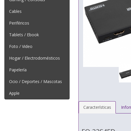
Cables
Periféricos
Tablets / Ebook
Foto / Video
Hogar / Electrodomésticos
Papelería
Ocio / Deportes / Mascotas
Apple
Características
Info