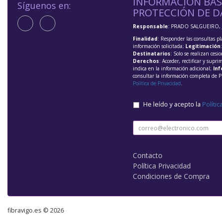
INFORMACIÓN BÁS
Síguenos en:
PROTECCIÓN DE D
Responsable
: PRADO SALGUEIRO, 
Finalidad
: Responder las consultas pl
información solicitada;
Legitimación
Destinatarios
: Solo se realizan cesio
Derechos
: Acceder, rectificar y supri
indica en la información adicional;
Inf
consultar la información completa de P
Política de Privacidad
.
He leído y acepto la
Polític
Contacto
Política Privacidad
Condiciones de Compra
fibravigo.es © 2026