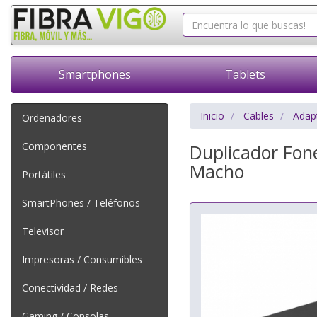
Smartphones
Tablets
Inicio
Cables
Adap
Ordenadores
Componentes
Duplicador Fo
Macho
Portátiles
SmartPhones / Teléfonos
Televisor
Impresoras / Consumibles
Conectividad / Redes
Gaming / Consolas