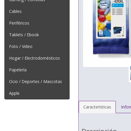
Cables
Periféricos
Tablets / Ebook
Foto / Video
Hogar / Electrodomésticos
Papelería
Ocio / Deportes / Mascotas
Apple
Características
Info