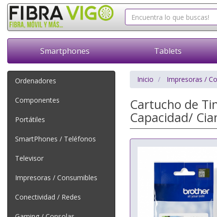
Smartphones
Tablets
Inicio
Impresoras / C
Ordenadores
Componentes
Cartucho de Tin
Capacidad/ Cia
Portátiles
SmartPhones / Teléfonos
Televisor
Impresoras / Consumibles
Conectividad / Redes
Gaming / Consolas