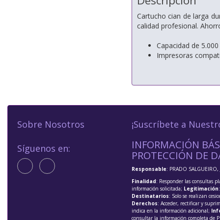
Descripción
Cartucho cian de larga d
calidad profesional. Ahor
Capacidad de 5.000
Impresoras compa
Sobre Nosotros
¡Suscríbete a Nuestr
INFORMACIÓN BÁS
Síguenos en:
PROTECCIÓN DE D
Responsable
: PRADO SALGUEIRO, 
Finalidad
: Responder las consultas pl
información solicitada;
Legitimación
Destinatarios
: Solo se realizan cesio
Derechos
: Acceder, rectificar y supri
indica en la información adicional;
Inf
consultar la información completa de P