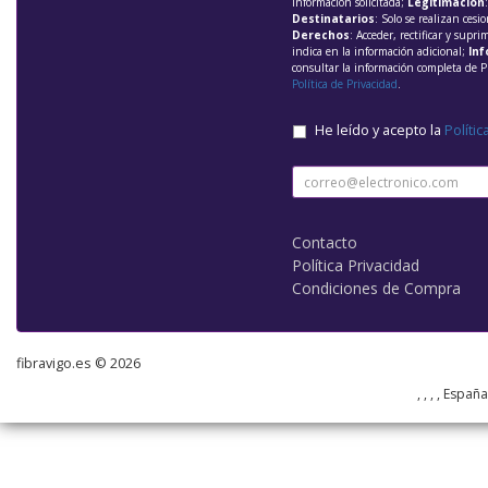
información solicitada;
Legitimación
Destinatarios
: Solo se realizan cesio
Derechos
: Acceder, rectificar y supri
indica en la información adicional;
Inf
consultar la información completa de P
Política de Privacidad
.
He leído y acepto la
Polític
Contacto
Política Privacidad
Condiciones de Compra
fibravigo.es © 2026
, , , , Españ