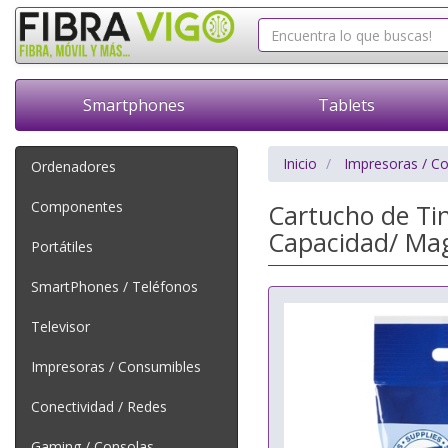
Smartphones
Tablets
Inicio
Impresoras / C
Ordenadores
Componentes
Cartucho de Tin
Capacidad/ Ma
Portátiles
SmartPhones / Teléfonos
Televisor
Impresoras / Consumibles
Conectividad / Redes
Gaming / Consolas