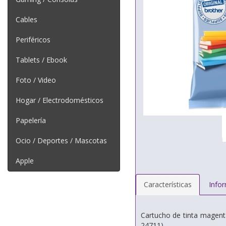
Cables
Periféricos
Tablets / Ebook
Foto / Video
Hogar / Electrodomésticos
Papelería
Ocio / Deportes / Mascotas
Apple
Características
Info
Cartucho de tinta magent
24711)