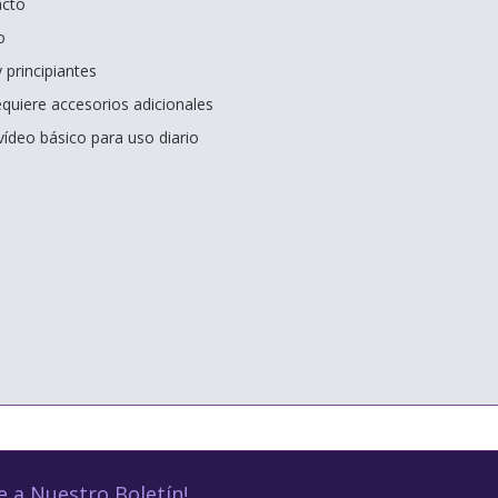
acto
o
 principiantes
quiere accesorios adicionales
vídeo básico para uso diario
e a Nuestro Boletín!