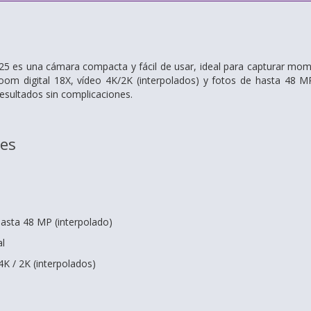
 es una cámara compacta y fácil de usar, ideal para capturar
momen
 zoom
digital 18X, vídeo 4K/2K (interpolados) y fotos de hasta 48 MP
resultados sin complicaciones.
nes
hasta 48 MP (interpolado)
al
K / 2K (interpolados)