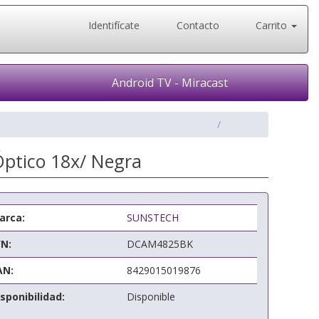
Identifícate
Contacto
Carrito
Android TV - Miracast
ptico 18x/ Negra
arca:
SUNSTECH
/N:
DCAM4825BK
AN:
8429015019876
sponibilidad:
Disponible