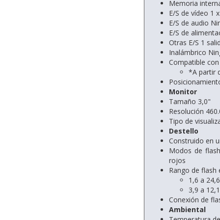
Memoria intern
E/S de vídeo 1 
E/S de audio N
E/S de alimenta
Otras E/S 1 sal
Inalámbrico Ni
Compatible con 
*A partir
Posicionamient
Monitor
Tamaño 3,0"
Resolución 460
Tipo de visualiz
Destello
Construido en un
Modos de flash
rojos
Rango de flash 
1,6 a 24,6
3,9 a 12,1
Conexión de fla
Ambiental
Temperatura de 