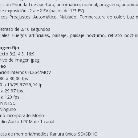
ción Prioridad de apertura, automático, manual, programa, priorida
 exposición -2 a +2 EV (pasos de 1/3 EV)
cos Preajustes: Automático, Nublado, Temperatura de color, Luz d
etraso de 2/10 segundos
ales Fuegos artificiales, paisaje, paisaje nocturno, retrato noctur
agen fija
cto 3:2, 4:3, 16:9
hivo de imagen jpeg
deo
ción internos H.264/MOV
80 a 30,00 fps
0 a 15/29,97/59,94 fps
 a 29,97 fps
 a 120 fps
ión NTSC
 Ninguno
ono incorporado Mono
udio Audio LPCM de 1 canal
rjeta de memoria/medios Ranura única: SD/SDHC