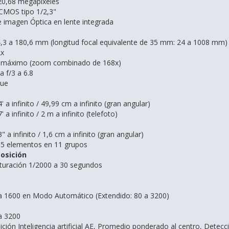
 20,68 megapíxeles
CMOS tipo 1/2,3"
de imagen Óptica en lente integrada
4,3 a 180,6 mm (longitud focal equivalente de 35 mm: 24 a 1008 mm)
2x
x máximo (zoom combinado de 168x)
 f/3 a 6.8
que
' a infinito / 49,99 cm a infinito (gran angular)
' a infinito / 2 m a infinito (telefoto)
" a infinito / 1,6 cm a infinito (gran angular)
15 elementos en 11 grupos
osición
turación 1/2000 a 30 segundos
a 1600 en Modo Automático (Extendido: 80 a 3200)
a 3200
ión Inteligencia artificial AE, Promedio ponderado al centro, Detecc