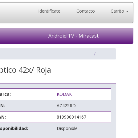
Identifícate
Contacto
Carrito
Android TV - Miracast
tico 42x/ Roja
arca:
KODAK
/N:
AZ425RD
AN:
819900014167
sponibilidad:
Disponible