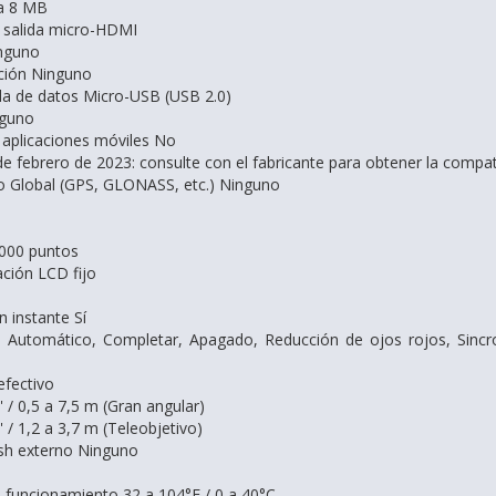
a 8 MB
x salida micro-HDMI
inguno
ción Ninguno
ida de datos Micro-USB (USB 2.0)
nguno
aplicaciones móviles No
 de febrero de 2023: consulte con el fabricante para obtener la compat
o Global (GPS, GLONASS, etc.) Ninguno
.000 puntos
ación LCD fijo
 instante Sí
 Automático, Completar, Apagado, Reducción de ojos rojos, Sincron
efectivo
' / 0,5 a 7,5 m (Gran angular)
' / 1,2 a 3,7 m (Teleobjetivo)
sh externo Ninguno
funcionamiento 32 a 104°F / 0 a 40°C