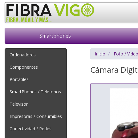
Smartphones
Inicio
Foto / Vide
Ordenadores
Componentes
Cámara Digit
Portátiles
SmartPhones / Teléfonos
Televisor
Impresoras / Consumibles
Conectividad / Redes