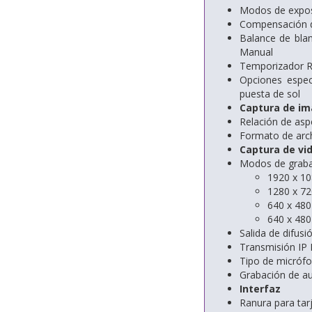
Modos de exposi
Compensación de
Balance de blan
Manual
Temporizador R
Opciones especi
puesta de sol
Captura de im
Relación de aspe
Formato de arc
Captura de vi
Modos de graba
1920 x 10
1280 x 72
640 x 480
640 x 480
Salida de difus
Transmisión IP
Tipo de micróf
Grabación de a
Interfaz
Ranura para ta