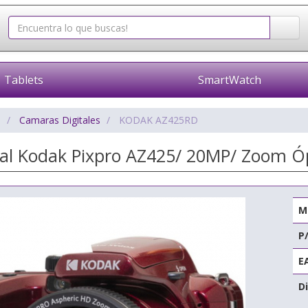
Tablets
SmartWatch
o
Camaras Digitales
KODAK AZ425RD
al Kodak Pixpro AZ425/ 20MP/ Zoom Óp
M
P
E
Di