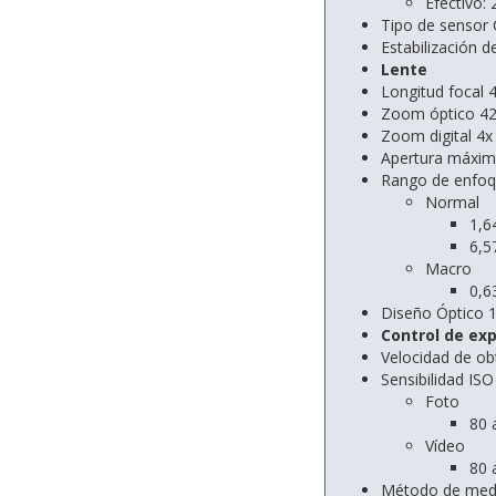
Efectivo:
Tipo de sensor 
Estabilización 
Lente
Longitud focal 
Zoom óptico 4
Zoom digital 4
Apertura máxima
Rango de enfo
Normal
1,64
6,57
Macro
0,63
Diseño Óptico 
Control de exp
Velocidad de ob
Sensibilidad ISO
Foto
80 
Vídeo
80 
Método de medic