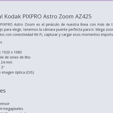
al Kodak PIXPRO Astro Zoom AZ425
PIXPRO Astro Zoom es el pináculo de nuestra línea con más de t
 para elegir, tenemos la cámara puente perfecta para ti. Mega zoom
os con conectividad Wi-Fi, capturar y cargar esos momentos importan
2x
e 1920 x 1080
le de iones de litio
e 24 mm
 3"
e imagen óptica (OIS)
nes
sensor
14 megapíxeles