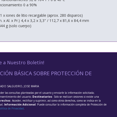
cionamiento 0 a 90%
1 x iones de litio recargable (aprox. 280 disparos)
 x Al. x Pr.) 4,4 x 3,2 x 3,3" / 112,7 x 81,6 x 84,4 mm
444 g (solo cuerpo)
e a Nuestro Boletín!
CIÓN BÁSICA SOBRE PROTECCIÓN DE
RADO SALGUEIRO, JOSE MARIA
der las consultas planteadas por el usuario y enviarle la información solicitada;
onsentimiento del usuario;
Destinatarios
: Solo se realizan cesiones si existe una
rechos
: Acceder, rectificar y suprimir, así como otros derechos, como se indica en la
nal;
Información Adicional
: Puede consultar la información completa de Protección de
olítica de Privacidad
.