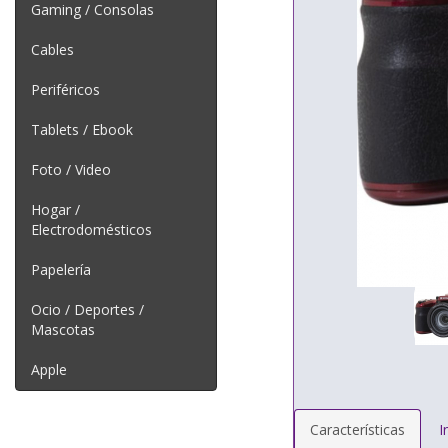
Gaming / Consolas
Cables
Periféricos
Tablets / Ebook
Foto / Video
Hogar /
Electrodomésticos
Papelería
Ocio / Deportes /
Mascotas
Apple
Características
I