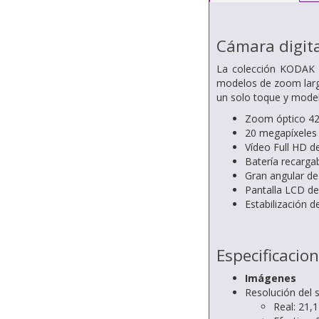
Cámara digit
La colección KODAK 
modelos de zoom largo
un solo toque y model
Zoom óptico 4
20 megapíxeles
Vídeo Full HD d
Batería recargab
Gran angular d
Pantalla LCD de
Estabilización d
Especificacio
Imágenes
Resolución del 
Real: 21,