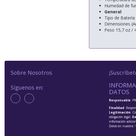
Humedad de fun
General
Tipo de Batería 
Dimensiones (An.
Peso 15,7 oz / 
Sobre Nosotros
¡Suscríbet
INFORMA
Síguenos en:
DATOS
Responsable
: P
Finalidad
: Respon
Legitimación
: C
obligación legal;
De
información adicio
Datos en nuestra
P