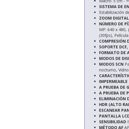
Macro: 5 cm - ∞
SISTEMA DE 
Estabilización
ZOOM DIGITAL
NÚMERO DE PÍ
MP: 640 x 480, 
(30fps), Películ
COMPRESIÓN 
SOPORTE DCF,
FORMATO DE 
MODOS DE DI
MODOS SCN
Pa
nocturno, Vidri
CARACTERÍSTI
IMPERMEABLE
A PRUEBA DE 
A PRUEBA DE 
ELIMINACIÓN 
HDR (ALTO RA
ESCANEAR PA
PANTALLA LC
SENSIBILIDAD
I
MÉTODO AF
AF 