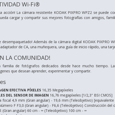
IVIDAD Wi-Fi®
 la acción! La cámara resistente KODAK PIXPRO WPZ2 se puede cone
pueda cargar y compartir sus mejores fotografías con amigos, famil
de desempaquetado! Además de la cámara digital KODAK PIXPRO WPZ2
n adaptador de CA, una muñequera, una guía de inicio rápido, una tarje
EN LA COMUNIDAD!
ra familia de fotógrafos dedicados desde hace mucho tiempo.
ágenes que desean aprender, experimentar y compartir.
nes
GEN EFECTIVA PÍXELES
16,35 Megapíxeles
LES DEL SENSOR DE IMAGEN
16,76 megapíxeles [1/2,3" BSI CMOS]
a focal 4,9 mm (Gran angular) - 19,6 mm (Teleobjetivo) [equivalent
 Número F F3,0 (Gran angular) - F6,6 (Teleobjetivo) Construcción de
 (Gran angular) 60 cm - ∞ (Teleobjetivo) 100 cm - ∞