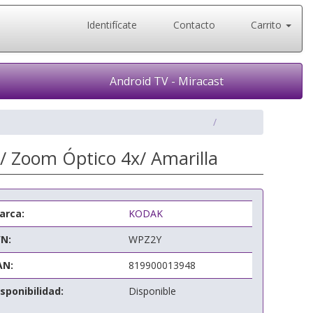
Identifícate
Contacto
Carrito
Android TV - Miracast
/ Zoom Óptico 4x/ Amarilla
arca:
KODAK
/N:
WPZ2Y
AN:
819900013948
sponibilidad:
Disponible