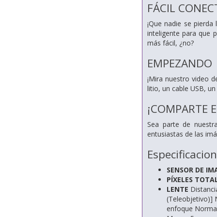
FÁCIL CONECT
¡Que nadie se pierda
inteligente para que 
más fácil, ¿no?
EMPEZANDO
¡Mira nuestro video 
litio, un cable USB, u
¡COMPARTE 
Sea parte de nuest
entusiastas de las im
Especificacio
SENSOR DE IMA
PÍXELES TOTA
LENTE
Distanci
(Teleobjetivo)]
enfoque Normal: