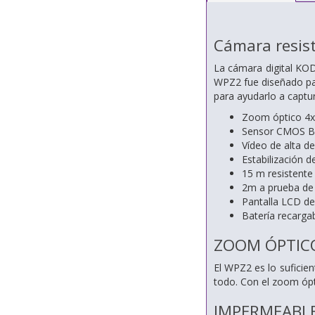
Cámara resis
La cámara digital KOD
WPZ2 fue diseñado par
para ayudarlo a captu
Zoom óptico 4x
Sensor CMOS B
Vídeo de alta de
Estabilización d
15 m resistente
2m a prueba de
Pantalla LCD de
Batería recargab
ZOOM ÓPTIC
El WPZ2 es lo suficie
todo. Con el zoom ópt
IMPERMEABL