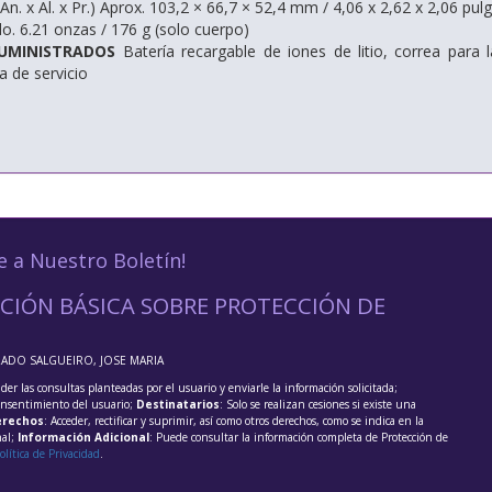
An. x Al. x Pr.) Aprox. 103,2 × 66,7 × 52,4 mm / 4,06 x 2,62 x 2,06 p
. 6.21 onzas / 176 g (solo cuerpo)
SUMINISTRADOS
Batería recargable de iones de litio, correa para 
ta de servicio
e a Nuestro Boletín!
CIÓN BÁSICA SOBRE PROTECCIÓN DE
RADO SALGUEIRO, JOSE MARIA
der las consultas planteadas por el usuario y enviarle la información solicitada;
onsentimiento del usuario;
Destinatarios
: Solo se realizan cesiones si existe una
rechos
: Acceder, rectificar y suprimir, así como otros derechos, como se indica en la
nal;
Información Adicional
: Puede consultar la información completa de Protección de
olítica de Privacidad
.