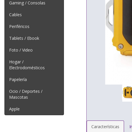
Gaming / Consolas
Cables
Periféricos
Tablets / Ebook
Foto / Video
Hogar /
Electrodomésticos
Papelería
Ocio / Deportes /
Mascotas
Apple
Características
I