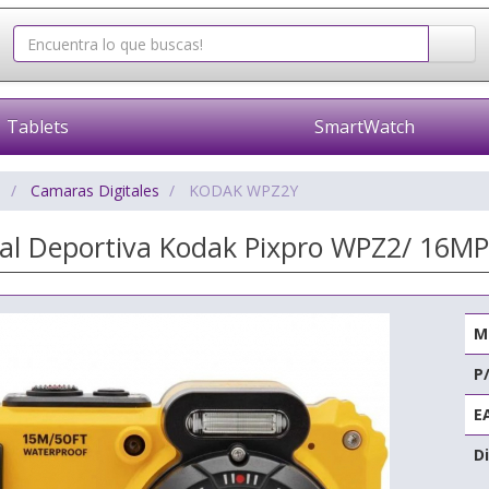
Tablets
SmartWatch
o
Camaras Digitales
KODAK WPZ2Y
al Deportiva Kodak Pixpro WPZ2/ 16MP
M
P
E
Di