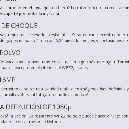
ás cómodo en el agua que en tierra? Lo mismo ocurre con esta cámar
cuparte por recibir la inyección.
 DE CHOQUE
osas requieren accesorios resistentes. Si su equipo necesita poder 
 de golpes de hasta 2 metros (6,56 pies), los golpes y contusiones de
 POLVO
de vacaciones y aventuras consisten en algo más que agua. Tambié
 partes excepto en el interior del WPZ2, eso es.
 16MP
permiten capturar una claridad realista en imágenes bien definidas y
, amplía y libera al fotógrafo que llevas dentro!
A DEFINICIÓN DE 1080p
está la acción. Su resistente WPZ2 no solo puede hacer el viaje con
yudarlo a contar mejor su historia.