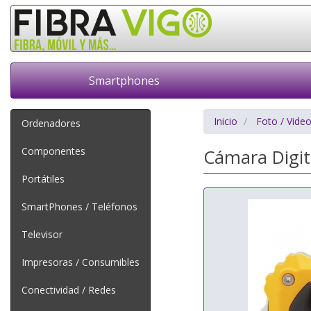
Smartphones
Inicio
Foto / Vide
Ordenadores
Componentes
Cámara Digit
Portátiles
SmartPhones / Teléfonos
Televisor
Impresoras / Consumibles
Conectividad / Redes