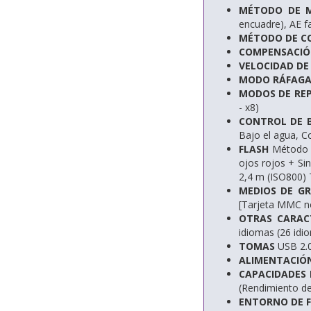
MÉTODO DE M
encuadre), AE fa
MÉTODO DE CO
COMPENSACIÓN
VELOCIDAD DE
MODO RÁFAG
MODOS DE RE
- x8)
CONTROL DE 
Bajo el agua, C
FLASH
Método de
ojos rojos + Si
2,4 m (ISO800)
MEDIOS DE G
[Tarjeta MMC n
OTRAS CARAC
idiomas (26 idi
TOMAS
USB 2.0
ALIMENTACIÓ
CAPACIDADES 
(Rendimiento de 
ENTORNO DE 