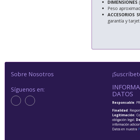
DIMENSIONES
(
Peso aproximado
ACCESORIOS 
garantía y tarje
Sobre Nosotros
¡Suscríbet
INFORMA
Síguenos en:
DATOS
Responsable
: P
Finalidad
: Respon
Legitimación
: C
obligación legal;
De
información adicio
Datos en nuestra
P