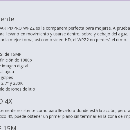
tente
AK PIXPRO WPZ2 es la compañera perfecta para mojarse. A prueba de 
a llevarlo en movimiento y usarse dentro, sobre y debajo del agua
rar la mejor toma, así como video HD, el WPZ2 no perderá el ritmo.
SI de 16MP
finición de 1080p
e imagen digital
 al agua
 golpes
 2,7" y 230K
le de iones de litio
O 4X
ntemente resistente como para llevarlo a donde está la acción, pero 
ico 4X, puede obtener un primer plano sin terminar en la zona de im
E 15M