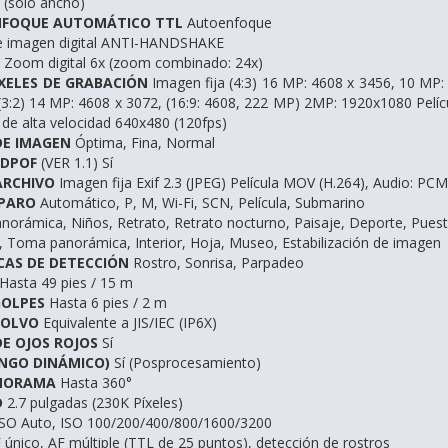
 (solo ancho)
ENFOQUE AUTOMÁTICO TTL
Autoenfoque
 de imagen digital ANTI-HANDSHAKE
Zoom digital 6x (zoom combinado: 24x)
XELES DE GRABACIÓN
Imagen fija (4:3) 16 MP: 4608 x 3456, 10 MP:
(3:2) 14 MP: 4608 x 3072, (16:9: 4608, 222 MP) 2MP: 1920x1080 Pelí
a de alta velocidad 640x480 (120fps)
DE IMAGEN
Óptima, Fina, Normal
 DPOF
(VER 1.1) Sí
ARCHIVO
Imagen fija Exif 2.3 (JPEG) Película MOV (H.264), Audio: PCM
SPARO
Automático, P, M, Wi-Fi, SCN, Película, Submarino
norámica, Niños, Retrato, Retrato nocturno, Paisaje, Deporte, Puesta d
o, Toma panorámica, Interior, Hoja, Museo, Estabilización de imagen
CAS DE DETECCIÓN
Rostro, Sonrisa, Parpadeo
Hasta 49 pies / 15 m
GOLPES
Hasta 6 pies / 2 m
POLVO
Equivalente a JIS/IEC (IP6X)
DE OJOS ROJOS
Sí
NGO DINÁMICO)
Sí (Posprocesamiento)
NORAMA
Hasta 360°
D
2.7 pulgadas (230K Píxeles)
SO Auto, ISO 100/200/400/800/1600/3200
único, AF múltiple (TTL de 25 puntos), detección de rostros