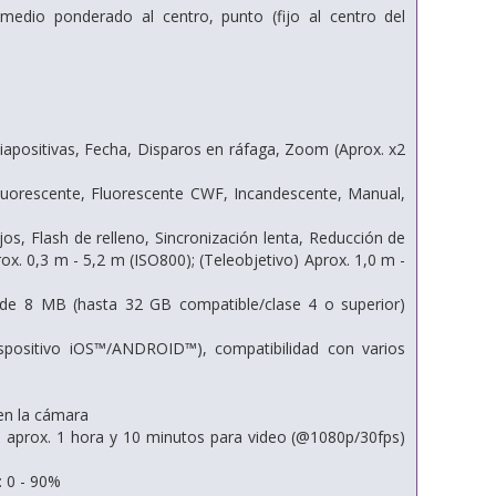
promedio ponderado al centro, punto (fijo al centro del
diapositivas, Fecha, Disparos en ráfaga, Zoom (Aprox. x2
luorescente, Fluorescente CWF, Incandescente, Manual,
, Flash de relleno, Sincronización lenta, Reducción de
x. 0,3 m - 5,2 m (ISO800); (Teleobjetivo) Aprox. 1,0 m -
de 8 MB (hasta 32 GB compatible/clase 4 o superior)
ispositivo iOS™/ANDROID™), compatibilidad con varios
 en la cámara
, aprox. 1 hora y 10 minutos para video (@1080p/30fps)
d: 0 - 90%