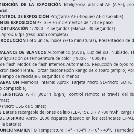
EDICIÓN DE LA EXPOSICIÓN
Inteligencia artificial AE (AiAE), 
cial
NTROL DE EXPOSICIÓN
Programa AE (Bloqueo AE disponible)
 DE EXPOSICIÓN
+/- 3EV en incrementos de 1/3 de paso
 OBTURACIÓN
1/2000 - 4 Segundos (Manual: 30 Segundos)
A
Aprox. 6 fps (resolución completa)
PRODUCCIÓN
Foto única, Índice (9/16 miniaturas), Presentación de 
BALANCE DE BLANCOS
Automático (AWB), Luz del día, Nublado, F
onfiguración de temperatura de color (1900K - 10000K)
 flash Modos de flash internos Automático, Reducción de ojos rojos
ncronización lenta, Forzar desconexión Rango de disparo (amplio) Apro
 Tiempo de reciclaje 6 segundos o menos
RABACIÓN
Memoria interna: Aprox. Tarjeta micro SD/micro SDHC 
o compatible]
TERÍSTICAS
Wi-Fi (802.11 b/g/n), control remoto (a través del d
omas)
 (Micro USB de 5 pines)
N
Batería recargable de iones de litio (LB-015), 3,7 V 700 mAh, carga
DE DISPARO
Aprox. 2000 disparos (basado en los estándares CIPA)
la batería)
FUNCIONAMIENTO
​​​​​​​ Temperatura: 14° - 104°F / -10° - 40°C, Humeda