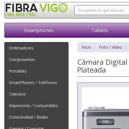
Smartphones
Tablets
Inicio
Foto / Video
Ordenadores
Componentes
Cámara Digital
Plateada
Portátiles
SmartPhones / Teléfonos
Televisor
Impresoras / Consumibles
Conectividad / Redes
Gaming / Consolas