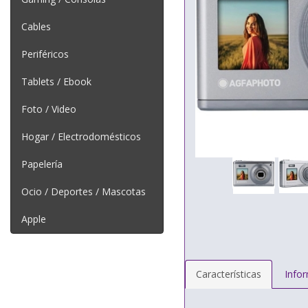
Cables
Periféricos
Tablets / Ebook
Foto / Video
Hogar / Electrodomésticos
Papelería
Ocio / Deportes / Mascotas
Apple
Características
Info