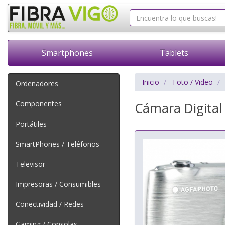
Smartphones
Tablets
Inicio
Foto / Video
Ordenadores
Componentes
Cámara Digital
Portátiles
SmartPhones / Teléfonos
Televisor
Impresoras / Consumibles
Conectividad / Redes
Gaming / Consolas