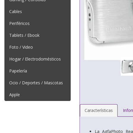
Cables
Periféricos
Tablets / Ebook
Foto / Video
Hogar / Electrodomésticos
Papelería
Ocio / Deportes / Mascotas
Apple
Características
Info
La AgfaPhoto Rea