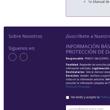
1x Manual de
Sobre Nosotros
¡Suscríbete a Nuestr
INFORMACIÓN BÁS
Síguenos en:
PROTECCIÓN DE D
Responsable
: PRADO SALGUEIRO, 
Finalidad
: Responder las consultas pl
información solicitada;
Legitimación
Destinatarios
: Solo se realizan cesio
Derechos
: Acceder, rectificar y supri
indica en la información adicional;
Inf
consultar la información completa de P
Política de Privacidad
.
He leído y acepto la
Polític