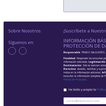
Sobre Nosotros
¡Suscríbete a Nuestr
INFORMACIÓN BÁS
Síguenos en:
PROTECCIÓN DE D
Responsable
: PRADO SALGUEIRO, 
Finalidad
: Responder las consultas pl
información solicitada;
Legitimación
Destinatarios
: Solo se realizan cesio
Derechos
: Acceder, rectificar y supri
indica en la información adicional;
Inf
consultar la información completa de P
Política de Privacidad
.
He leído y acepto la
Polític