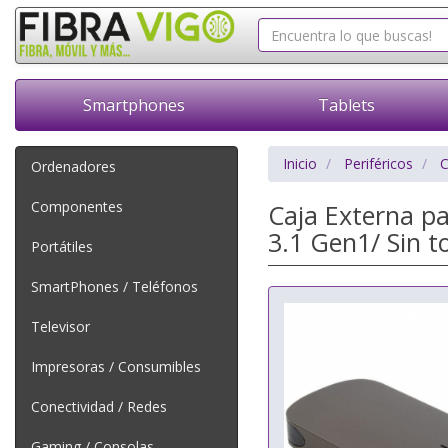
Smartphones
Tablets
Inicio
Periféricos
C
Ordenadores
Componentes
Caja Externa p
3.1 Gen1/ Sin to
Portátiles
SmartPhones / Teléfonos
Televisor
Impresoras / Consumibles
Conectividad / Redes
Gaming / Consolas