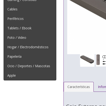
Cables
Periféricos
Tablets / Ebook
Foto / Video
Hogar / Electrodomésticos
Papelería
Ocio / Deportes / Mascotas
Apple
Características
Info