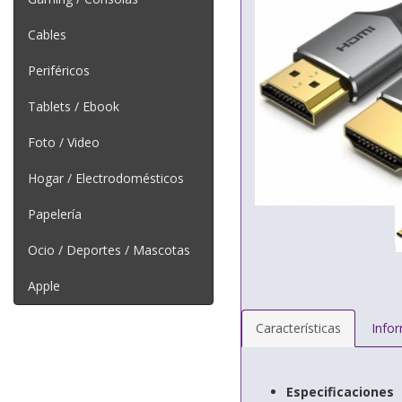
Cables
Periféricos
Tablets / Ebook
Foto / Video
Hogar / Electrodomésticos
Papelería
Ocio / Deportes / Mascotas
Apple
Características
Info
Especificaciones