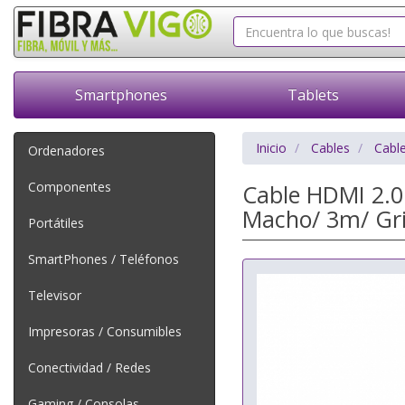
Smartphones
Tablets
Inicio
Cables
Cabl
Ordenadores
Componentes
Cable HDMI 2.0
Macho/ 3m/ Gr
Portátiles
SmartPhones / Teléfonos
Televisor
Impresoras / Consumibles
Conectividad / Redes
Gaming / Consolas