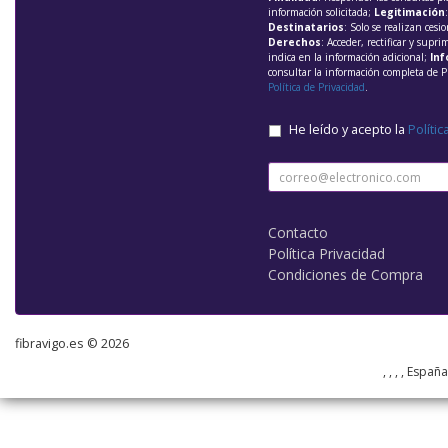
información solicitada;
Legitimación
Destinatarios
: Solo se realizan cesio
Derechos
: Acceder, rectificar y supri
indica en la información adicional;
Inf
consultar la información completa de P
Política de Privacidad
.
He leído y acepto la
Polític
Contacto
Política Privacidad
Condiciones de Compra
fibravigo.es © 2026
, , , , Españ