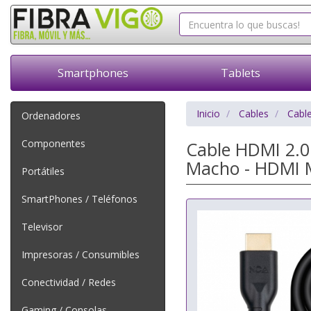
Smartphones
Tablets
Inicio
Cables
Cabl
Ordenadores
Componentes
Cable HDMI 2.0
Macho - HDMI 
Portátiles
SmartPhones / Teléfonos
Televisor
Impresoras / Consumibles
Conectividad / Redes
Gaming / Consolas