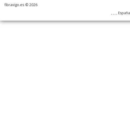
fibravigo.es © 2026
, , , , Españ