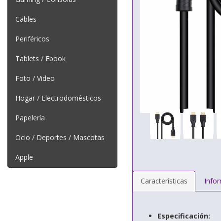
Cables
Periféricos
Tablets / Ebook
Foto / Video
Hogar / Electrodomésticos
Papelería
Ocio / Deportes / Mascotas
Apple
Características
Info
Especificación: