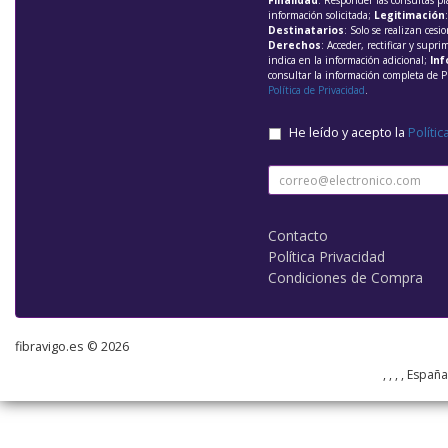
Finalidad
: Responder las consultas pl
información solicitada;
Legitimación
Destinatarios
: Solo se realizan cesio
Derechos
: Acceder, rectificar y supri
indica en la información adicional;
Inf
consultar la información completa de P
Política de Privacidad
.
He leído y acepto la
Polític
Contacto
Política Privacidad
Condiciones de Compra
fibravigo.es © 2026
, , , , Españ