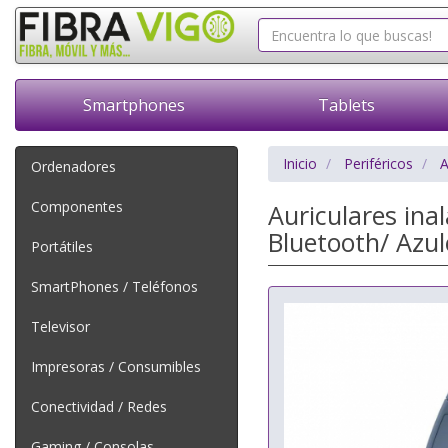
Smartphones
Tablets
Inicio
Periféricos
A
Ordenadores
Componentes
Auriculares in
Bluetooth/ Azul
Portátiles
SmartPhones / Teléfonos
Televisor
Impresoras / Consumibles
Conectividad / Redes
Gaming / Consolas