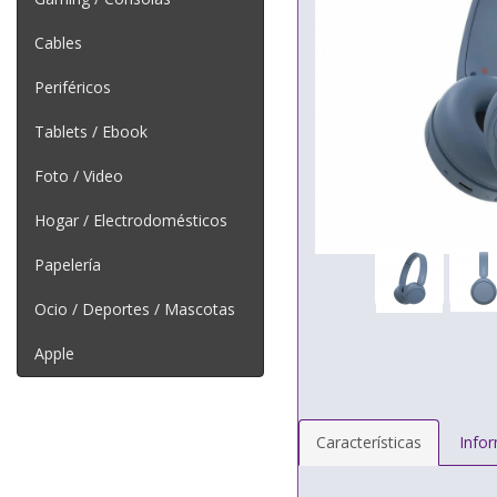
Cables
Periféricos
Tablets / Ebook
Foto / Video
Hogar / Electrodomésticos
Papelería
Ocio / Deportes / Mascotas
Apple
Características
Info