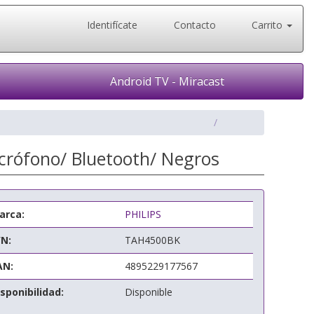
Identifícate
Contacto
Carrito
Android TV - Miracast
crófono/ Bluetooth/ Negros
arca:
PHILIPS
/N:
TAH4500BK
AN:
4895229177567
sponibilidad:
Disponible