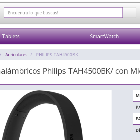
Tablets
SmartWatch
Auriculares
PHILIPS TAH4500BK
Inalámbricos Philips TAH4500BK/ con Mi
M
P
E
Di