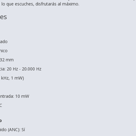
 lo que escuches, disfrutarás al máximo.
nes
rado
mico
: 32 mm
ia: 20 Hz - 20.000 Hz
(1 kHz, 1 mW)
entrada: 10 mW
C
o
ido (ANC): Sí