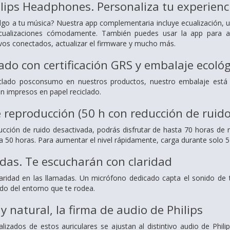
ilips Headphones. Personaliza tu experienc
algo a tu música? Nuestra app complementaria incluye ecualización, un
ecualizaciones cómodamente. También puedes usar la app para aj
tivos conectados, actualizar el firmware y mucho más.
lado con certificación GRS y embalaje ecoló
clado posconsumo en nuestros productos, nuestro embalaje está fa
án impresos en papel reciclado.
 reproducción (50 h con reducción de ruido
ucción de ruido desactivada, podrás disfrutar de hasta 70 horas d
a 50 horas. Para aumentar el nivel rápidamente, carga durante solo 5 
das. Te escucharán con claridad
aridad en las llamadas. Un micrófono dedicado capta el sonido de 
ndo del entorno que te rodea.
y natural, la firma de audio de Philips
lizados de estos auriculares se ajustan al distintivo audio de Phil