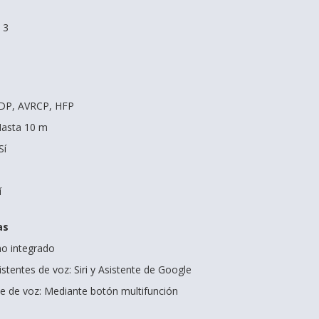
 3
A2DP, AVRCP, HFP
Hasta 10 m
Sí
í
as
no integrado
stentes de voz: Siri y Asistente de Google
nte de voz: Mediante botón multifunción