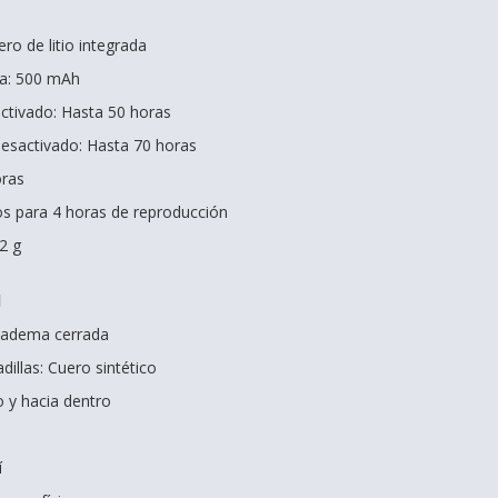
ero de litio integrada
ía: 500 mAh
tivado: Hasta 50 horas
sactivado: Hasta 70 horas
oras
os para 4 horas de reproducción
52 g
d
Diadema cerrada
dillas: Cuero sintético
o y hacia dentro
í