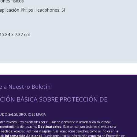
ones físicos
aplicación Philips Headphones: Sí
15.84 x 7.37 cm
e a Nuestro Boletín!
CIÓN BÁSICA SOBRE PROTECCIÓN DE
RADO SALGUEIRO, JOSE MARIA
der las consultas planteadas por el usuario y enviarle la información solicitada;
onsentimiento del usuario;
Destinatarios
: Solo se realizan cesiones si existe una
rechos
: Acceder, rectificar y suprimir, así como otros derechos, como se indica en la
nal;
Información Adicional
: Puede consultar la información completa de Protección de