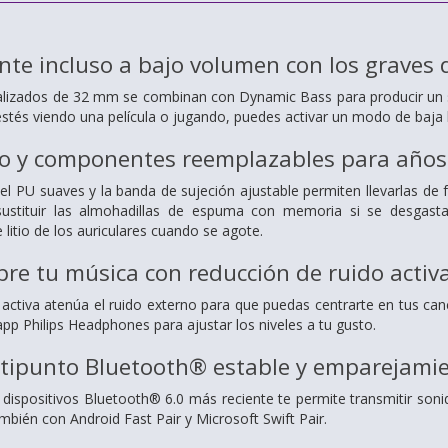
nte incluso a bajo volumen con los graves
alizados de 32 mm se combinan con Dynamic Bass para producir un s
stés viendo una película o jugando, puedes activar un modo de baja 
o y componentes reemplazables para años
iel PU suaves y la banda de sujeción ajustable permiten llevarlas d
ustituir las almohadillas de espuma con memoria si se desgast
 litio de los auriculares cuando se agote.
re tu música con reducción de ruido activ
 activa atenúa el ruido externo para que puedas centrarte en tus ca
pp Philips Headphones para ajustar los niveles a tu gusto.
tipunto Bluetooth® estable y emparejamien
 dispositivos Bluetooth® 6.0 más reciente te permite transmitir soni
mbién con Android Fast Pair y Microsoft Swift Pair.