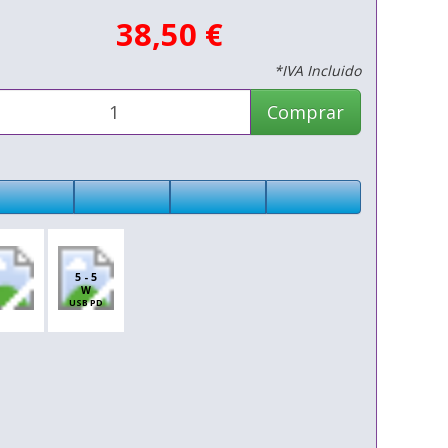
38,50 €
*IVA Incluido
Comprar
5 - 5
W
USB PD