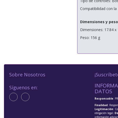
Tipo de controles: Bot
Compatibilidad con la 
Dimensiones y peso
Dimensiones: 17.84 x 
Peso: 156 g
Sobre Nosotros
¡Suscríbet
INFORMA
Síguenos en:
DATOS
Responsable
: P
Finalidad
: Respon
Legitimación
: C
obligación legal;
De
información adicio