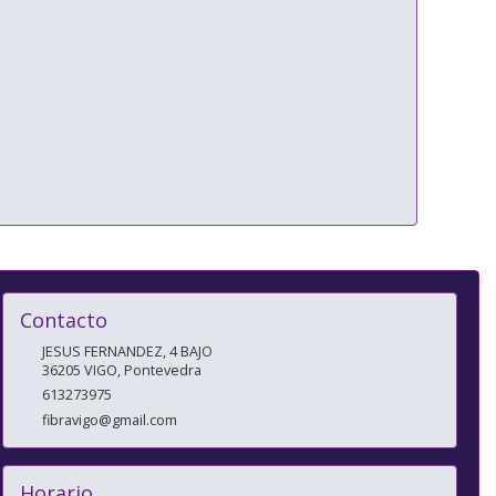
Contacto
JESUS FERNANDEZ, 4 BAJO
36205
VIGO
,
Pontevedra
613273975
fibravigo@gmail.com
Horario