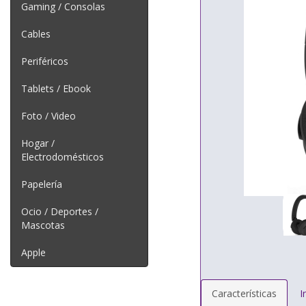
Gaming / Consolas
Cables
Periféricos
Tablets / Ebook
Foto / Video
Hogar /
Electrodomésticos
Papelería
Ocio / Deportes /
Mascotas
Apple
Características
I