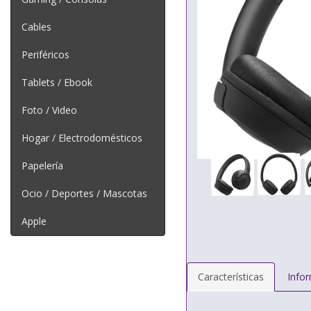
Cables
Periféricos
Tablets / Ebook
Foto / Video
Hogar / Electrodomésticos
Papelería
Ocio / Deportes / Mascotas
Apple
Características
Info