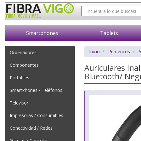
Smartphones
Tablets
Inicio
Periféricos
A
Ordenadores
Componentes
Auriculares Ina
Bluetooth/ Neg
Portátiles
SmartPhones / Teléfonos
Televisor
Impresoras / Consumibles
Conectividad / Redes
Gaming / Consolas