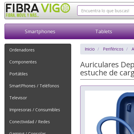
Smartphones
Tablets
Inicio
Periféricos
A
Ordenadores
Componentes
Auriculares De
estuche de car
Portátiles
SmartPhones / Teléfonos
Televisor
Impresoras / Consumibles
Conectividad / Redes
Gaming / Consolas