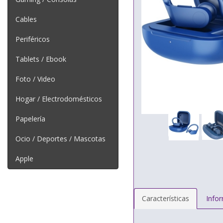
Cables
Periféricos
Tablets / Ebook
Foto / Video
Hogar / Electrodomésticos
Papelería
Ocio / Deportes / Mascotas
Apple
Características
Info