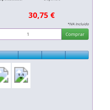
30,75 €
*IVA Incluido
Comprar
5 - 5
W