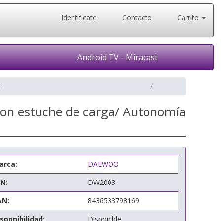
Identifícate
Contacto
Carrito
Android TV - Miracast
3
on estuche de carga/ Autonomía
arca:
DAEWOO
/N:
DW2003
AN:
8436533798169
sponibilidad:
Disponible