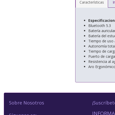
Características
I
Especificacio
Bluetooth 5.3
Batería auricul
Batería del est
Tiempo de uso a
Autonomía total
Tiempo de carg
Puerto de carga
Resistencia al a
Aro Ergonómico 
Sobre Nosotros
¡Suscríbet
INFORMA