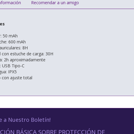
nformación
Recomendar a un amigo
nes
ar: 50 mAh
uche: 600 mAh
uriculares: 8H
 con estuche de carga: 30H
a: 2h aproximadamente
: USB Tipo-C
gua: IPX5
con ajuste total
e a Nuestro Boletín!
CIÓN BÁSICA SOBRE PROTECCIÓN DE