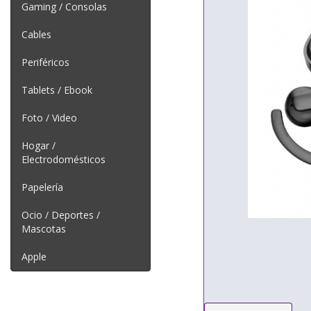
Gaming / Consolas
Cables
Periféricos
Tablets / Ebook
Foto / Video
Hogar /
Electrodomésticos
Papelería
Ocio / Deportes /
Mascotas
Apple