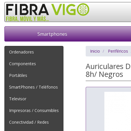
Smartphones
Inicio
Periféricos
Ordenadores
Componentes
Auriculares 
8h/ Negros
Portátiles
SmartPhones / Teléfonos
Televisor
Impresoras / Consumibles
Conectividad / Redes