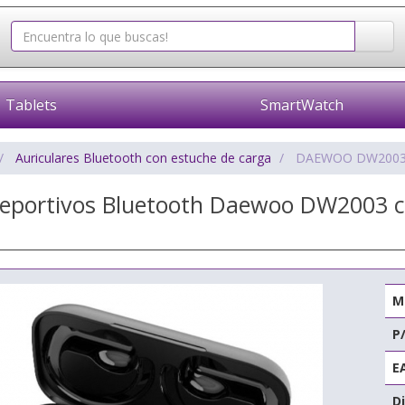
Tablets
SmartWatch
Auriculares Bluetooth con estuche de carga
DAEWOO DW200
Deportivos Bluetooth Daewoo DW2003 c
M
P
E
Di