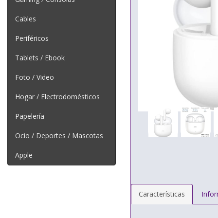
Cables
Periféricos
Tablets / Ebook
Foto / Video
Hogar / Electrodomésticos
Papelería
Ocio / Deportes / Mascotas
Apple
Características
Info