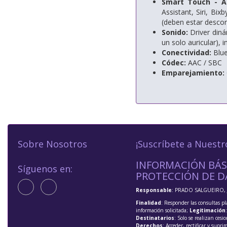
Smart Touch - A
Assistant, Siri, Bi
(deben estar descon
Sonido:
Driver diná
un solo auricular),
Conectividad:
Blue
Códec:
AAC / SBC
Emparejamiento:
Sobre Nosotros
¡Suscríbete a Nuestr
INFORMACIÓN BÁS
Síguenos en:
PROTECCIÓN DE D
Responsable
: PRADO SALGUEIRO, 
Finalidad
: Responder las consultas pl
información solicitada;
Legitimación
Destinatarios
: Solo se realizan cesio
Derechos
: Acceder, rectificar y supri