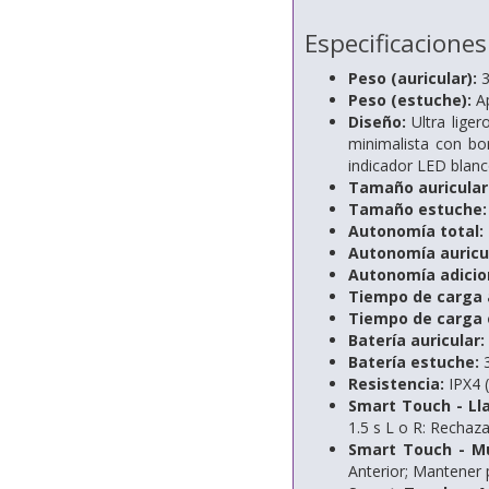
Especificaciones
Peso (auricular):
3
Peso (estuche):
Ap
Diseño:
Ultra liger
minimalista con bo
indicador LED blan
Tamaño auricular
Tamaño estuche:
Autonomía total:
Autonomía auricu
Autonomía adicion
Tiempo de carga a
Tiempo de carga 
Batería auricular:
Batería estuche:
3
Resistencia:
IPX4 (
Smart Touch - Ll
1.5 s L o R: Rechaz
Smart Touch - Mú
Anterior; Mantener p