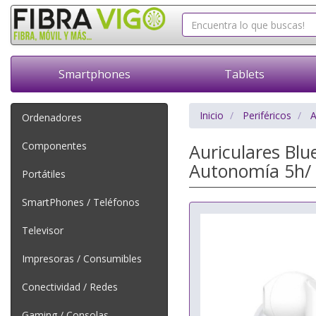
Smartphones
Tablets
Inicio
Periféricos
A
Ordenadores
Componentes
Auriculares Blu
Autonomía 5h/ 
Portátiles
SmartPhones / Teléfonos
Televisor
Impresoras / Consumibles
Conectividad / Redes
Gaming / Consolas