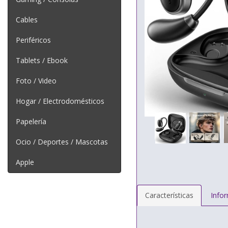
Cables
Periféricos
Tablets / Ebook
Foto / Video
Hogar / Electrodomésticos
Papelería
Ocio / Deportes / Mascotas
Apple
Características
Info