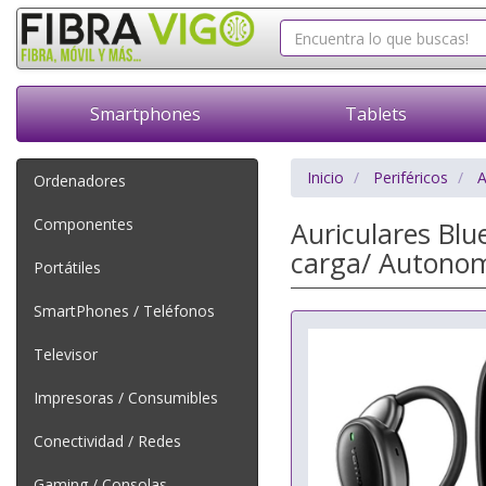
Smartphones
Tablets
Inicio
Periféricos
A
Ordenadores
Componentes
Auriculares Bl
carga/ Autonom
Portátiles
SmartPhones / Teléfonos
Televisor
Impresoras / Consumibles
Conectividad / Redes
Gaming / Consolas