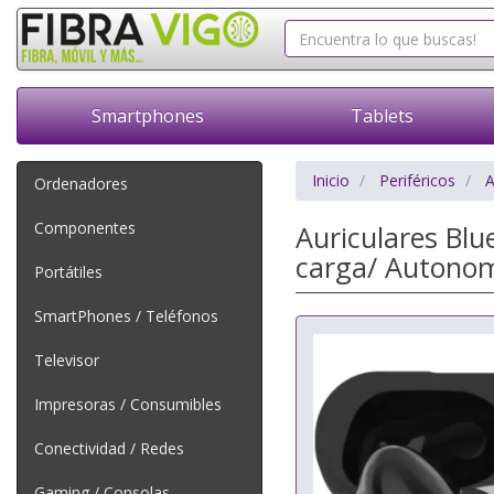
Smartphones
Tablets
Inicio
Periféricos
A
Ordenadores
Componentes
Auriculares Bl
carga/ Autonom
Portátiles
SmartPhones / Teléfonos
Televisor
Impresoras / Consumibles
Conectividad / Redes
Gaming / Consolas