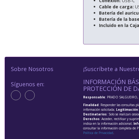
Conexión:
USB-C
Cable de carga:
U
Batería del auricu
Batería de la bas
Incluido en la Caj
Sobre Nosotros
¡Suscríbete a Nuestr
INFORMACIÓN BÁS
Síguenos en:
PROTECCIÓN DE D
Responsable
: PRADO SALGUEIRO, 
Finalidad
: Responder las consultas pl
información solicitada;
Legitimación
Destinatarios
: Solo se realizan cesio
Derechos
: Acceder, rectificar y supri
indica en la información adicional;
Inf
consultar la información completa de P
Política de Privacidad
.