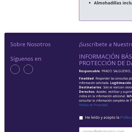
Almohadillas inclu
Sobre Nosotros
¡Suscríbete a Nuestr
INFORMACIÓN BÁS
Síguenos en:
PROTECCIÓN DE D
Responsable
: PRADO SALGUEIRO, 
Finalidad
: Responder las consultas pl
información solicitada;
Legitimación
Destinatarios
: Solo se realizan cesio
Derechos
: Acceder, rectificar y supri
indica en la información adicional;
Inf
consultar la información completa de P
Política de Privacidad
.
He leído y acepto la
Polític