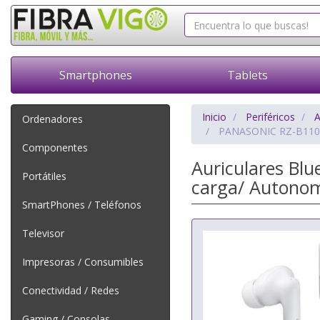
Smartphones
Tablets
Inicio
Periféricos
A
Ordenadores
PANASONIC RZ-B11
Componentes
Auriculares Bl
Portátiles
carga/ Autonom
SmartPhones / Teléfonos
Televisor
Impresoras / Consumibles
Conectividad / Redes
Gaming / Consolas