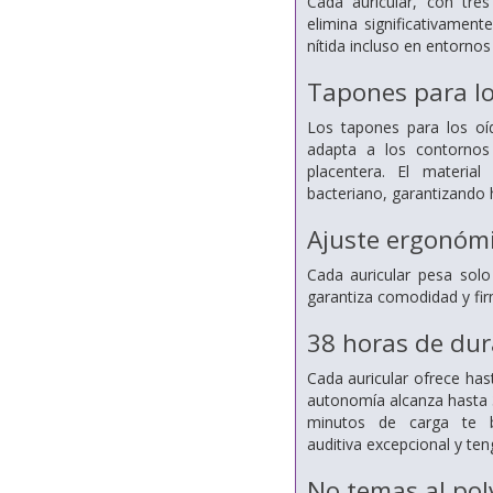
Cada auricular, con tre
elimina
significativament
nítida incluso en
entornos 
Tapones para lo
Los tapones para los o
adapta a los contornos
placentera.
El material
bacteriano, garantizando h
Ajuste ergonómi
Cada auricular pesa sol
garantiza comodidad y fir
38 horas de dur
Cada auricular ofrece ha
autonomía alcanza hasta 
minutos de carga te b
auditiva
excepcional y ten
No temas al pol