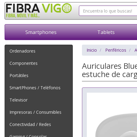
Smartphones
Tablets
Inicio
Periféricos
A
Ordenadores
Componentes
Auriculares Bl
estuche de car
Portátiles
SmartPhones / Teléfonos
Televisor
Impresoras / Consumibles
Conectividad / Redes
Gaming / Consolas