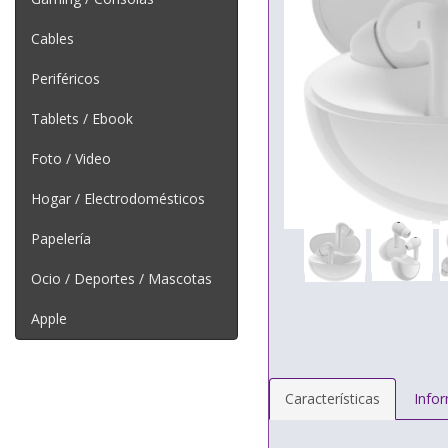
Cables
Periféricos
Tablets / Ebook
Foto / Video
Hogar / Electrodomésticos
Papelería
Ocio / Deportes / Mascotas
Apple
Características
Info