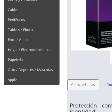
Cables
Periféricos
Tablets / Ebook
Foto / Video
Hogar / Electrodomésticos
Papelería
Ocio / Deportes / Mascotas
Apple
Características
Info
Protección com
identidad