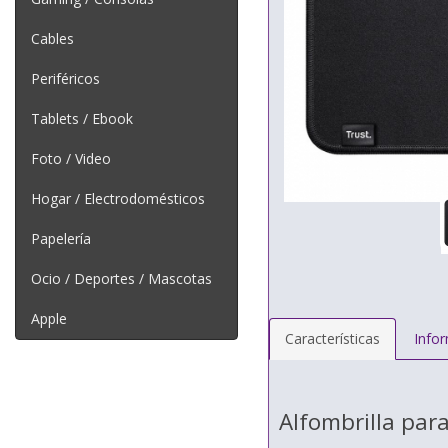
Cables
Periféricos
Tablets / Ebook
Foto / Video
Hogar / Electrodomésticos
Papelería
Ocio / Deportes / Mascotas
Apple
Características
Info
Alfombrilla para