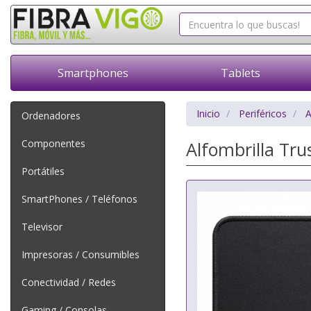
Smartphones
Tablets
Inicio
Periféricos
A
Ordenadores
Componentes
Alfombrilla Tr
Portátiles
SmartPhones / Teléfonos
Televisor
Impresoras / Consumibles
Conectividad / Redes
Gaming / Consolas