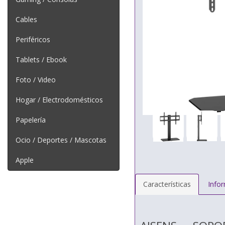
Cables
Periféricos
Tablets / Ebook
Foto / Video
Hogar / Electrodomésticos
Papelería
Ocio / Deportes / Mascotas
Apple
Características
Info