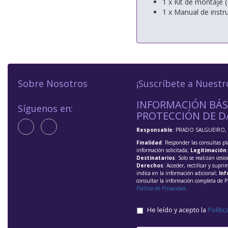
1 x Kit de montaje 
1 x Manual de instr
Sobre Nosotros
¡Suscríbete a Nuestr
INFORMACIÓN BÁS
Síguenos en:
PROTECCIÓN DE D
Responsable
: PRADO SALGUEIRO, 
Finalidad
: Responder las consultas pl
información solicitada;
Legitimación
Destinatarios
: Solo se realizan cesio
Derechos
: Acceder, rectificar y supri
indica en la información adicional;
Inf
consultar la información completa de P
Política de Privacidad
.
He leído y acepto la
Polític