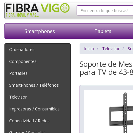
Smartphones
Tablets
Inicio
Televisor
So
Ordenadores
Componentes
Soporte de Mesa
para TV de 43-
Portátiles
SmartPhones / Teléfonos
Televisor
Impresoras / Consumibles
Conectividad / Redes
Gaming / Consolas