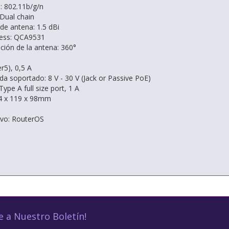
: 802.11b/g/n
Dual chain
de antena: 1.5 dBi
less: QCA9531
ción de la antena: 360°
er5), 0,5 A
da soportado: 8 V - 30 V (Jack or Passive PoE)
Type A full size port, 1 A
4 x 119 x 98mm
ivo: RouterOS
e a Nuestro Boletín!