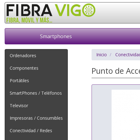
Smartphones
Inicio
Conectivida
Ordenadores
Componentes
Punto de Acc
Portátiles
SmartPhones / Teléfonos
Televisor
Impresoras / Consumibles
Conectividad / Redes