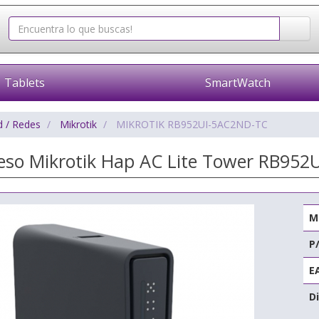
Tablets
SmartWatch
d / Redes
Mikrotik
MIKROTIK RB952UI-5AC2ND-TC
eso Mikrotik Hap AC Lite Tower RB95
M
P
E
Di