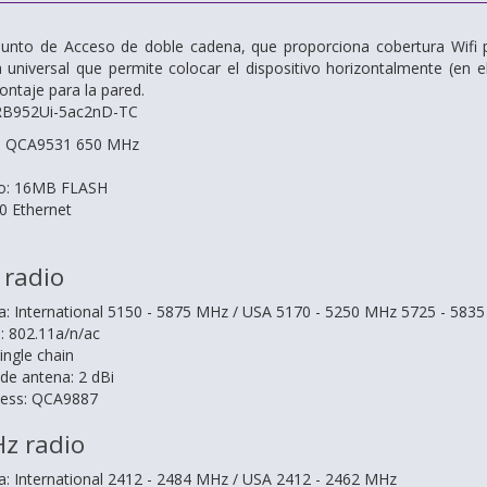
 Punto de Acceso de doble cadena, que proporciona cobertura Wifi
universal que permite colocar el dispositivo horizontalmente (en el 
ontaje para la pared.
 RB952Ui-5ac2nD-TC
U: QCA9531 650 MHz
o: 16MB FLASH
0 Ethernet
 radio
a: International 5150 - 5875 MHz / USA 5170 - 5250 MHz 5725 - 583
: 802.11a/n/ac
ingle chain
de antena: 2 dBi
less: QCA9887
Hz radio
a: International 2412 - 2484 MHz / USA 2412 - 2462 MHz