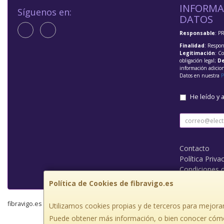
INFORMA
Síguenos en:
DATOS
Responsable
: P
Finalidad
: Respon
Legitimación
: C
obligación legal;
De
información adicio
Datos en nuestra
P
He leído y 
Contacto
Política Priva
Condiciones 
Política de Cookies de fibravigo.es
fibravigo.es © 2026
Utilizamos cookies propias y de terceros para mejorar
Puede obtener más información, o bien conocer cómo