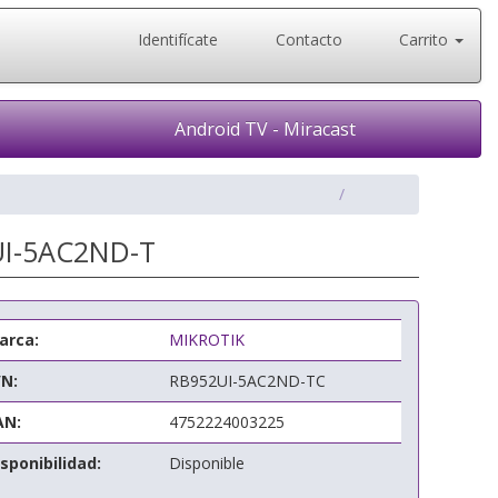
Identifícate
Contacto
Carrito
Android TV - Miracast
2UI-5AC2ND-T
arca:
MIKROTIK
/N:
RB952UI-5AC2ND-TC
AN:
4752224003225
sponibilidad:
Disponible