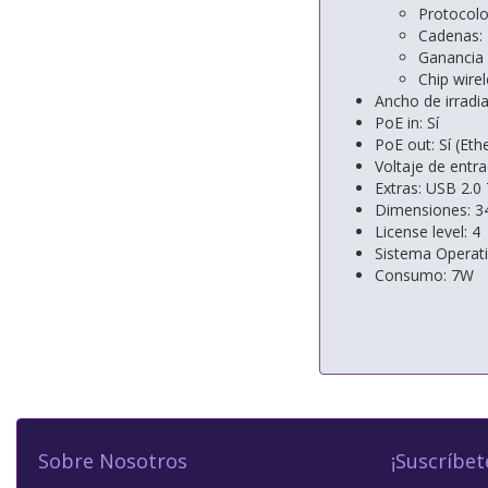
Protocolo
Cadenas: 
Ganancia 
Chip wire
Ancho de irradia
PoE in: Sí
PoE out: Sí (Eth
Voltaje de entra
Extras: USB 2.0 
Dimensiones: 3
License level: 4
Sistema Operat
Consumo: 7W
Sobre Nosotros
¡Suscríbet