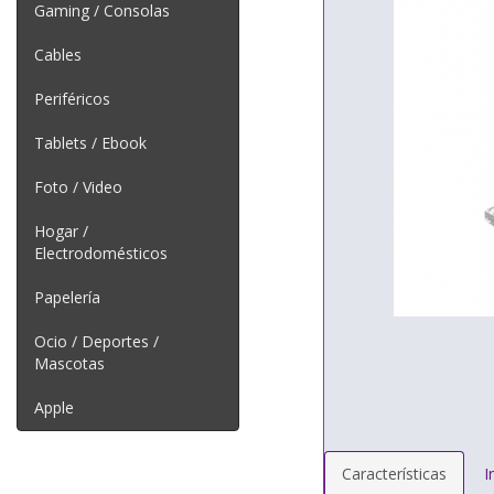
Gaming / Consolas
Cables
Periféricos
Tablets / Ebook
Foto / Video
Hogar /
Electrodomésticos
Papelería
Ocio / Deportes /
Mascotas
Apple
Características
I