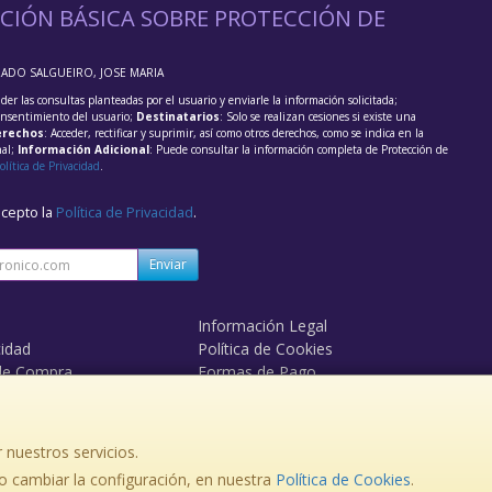
CIÓN BÁSICA SOBRE PROTECCIÓN DE
RADO SALGUEIRO, JOSE MARIA
der las consultas planteadas por el usuario y enviarle la información solicitada;
onsentimiento del usuario;
Destinatarios
: Solo se realizan cesiones si existe una
rechos
: Acceder, rectificar y suprimir, así como otros derechos, como se indica en la
nal;
Información Adicional
: Puede consultar la información completa de Protección de
olítica de Privacidad
.
acepto la
Política de Privacidad
.
Enviar
Información Legal
cidad
Política de Cookies
de Compra
Formas de Pago
 nuestros servicios.
 cambiar la configuración, en nuestra
Política de Cookies
.
, , , , España. - C.I.F.: 36174987N - Tfno: