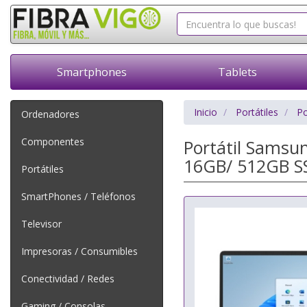
Smartphones
Tablets
Inicio
Portátiles
Po
Ordenadores
Componentes
Portátil Samsun
16GB/ 512GB SS
Portátiles
SmartPhones / Teléfonos
Televisor
Impresoras / Consumibles
Conectividad / Redes
Gaming / Consolas