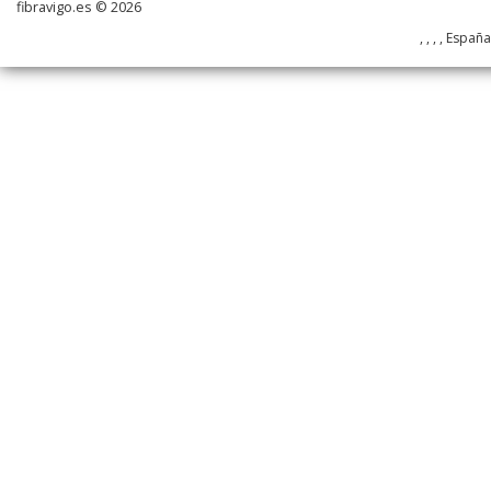
fibravigo.es © 2026
, , , , Españ