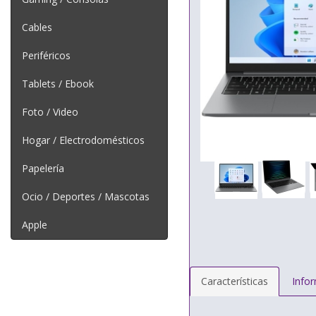
Cables
Periféricos
Tablets / Ebook
Foto / Video
Hogar / Electrodomésticos
Papelería
Ocio / Deportes / Mascotas
Apple
Características
Info