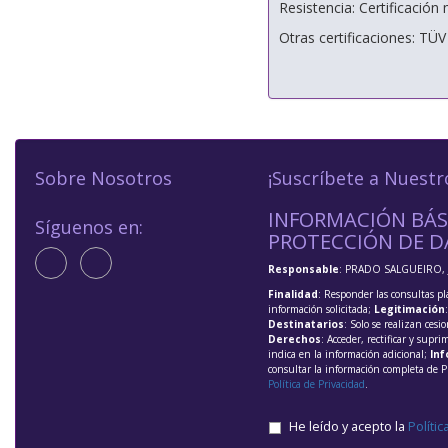
Resistencia: Certificación
Otras certificaciones: TÜ
Sobre Nosotros
¡Suscríbete a Nuestr
INFORMACIÓN BÁS
Síguenos en:
PROTECCIÓN DE D
Responsable
: PRADO SALGUEIRO, 
Finalidad
: Responder las consultas pl
información solicitada;
Legitimación
Destinatarios
: Solo se realizan cesio
Derechos
: Acceder, rectificar y supri
indica en la información adicional;
Inf
consultar la información completa de P
Política de Privacidad
.
He leído y acepto la
Polític