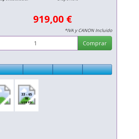
919,00 €
*IVA y CANON Incluido
Comprar
33 - 65
W
USB PD