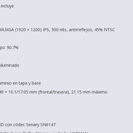
 incluye
 WUXGA (1920 × 1200) IPS, 300 nits, antirreflejos, 45% NTSC
rpo: 90.7%
oiluminado
luminio en tapa y base
49 × 10.1/17.05 mm (frontal/trasera), 21.15 mm máximo
 HD con códec Senary SN6147