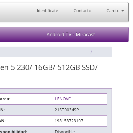
Identifícate
Contacto
Carrito
Android TV - Miracast
zen 5 230/ 16GB/ 512GB SSD/
arca:
LENOVO
/N:
21ST0034SP
AN:
198158723107
sponibilidad:
Disponible