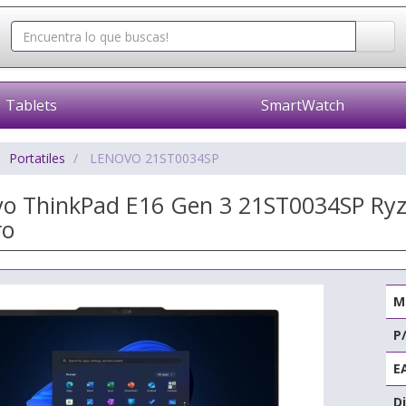
Tablets
SmartWatch
Portatiles
LENOVO 21ST0034SP
ovo ThinkPad E16 Gen 3 21ST0034SP Ry
ro
M
P
E
Di