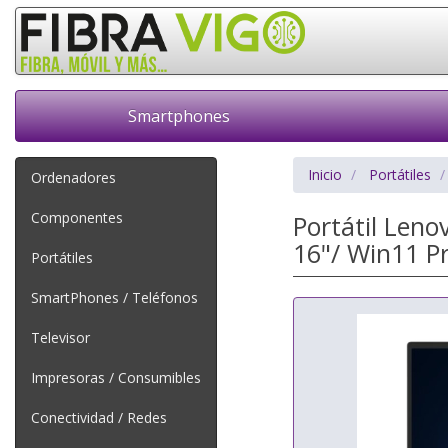
Smartphones
Inicio
Portátiles
Ordenadores
Componentes
Portátil Len
16"/ Win11 P
Portátiles
SmartPhones / Teléfonos
Televisor
Impresoras / Consumibles
Conectividad / Redes