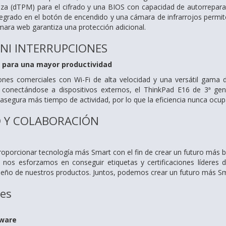
za (dTPM) para el cifrado y una BIOS con capacidad de autorreparac
ntegrado en el botón de encendido y una cámara de infrarrojos permit
ámara web garantiza una protección adicional.
 NI INTERRUPCIONES
a para una mayor productividad
ones comerciales con Wi-Fi de alta velocidad y una versátil gama
o conectándose a dispositivos externos, el ThinkPad E16 de 3ª gen
 asegura más tiempo de actividad, por lo que la eficiencia nunca ocu
D Y COLABORACIÓN
roporcionar tecnología más Smart con el fin de crear un futuro más br
lo, nos esforzamos en conseguir etiquetas y certificaciones líder
diseño de nuestros productos. Juntos, podemos crear un futuro más S
nes
dware