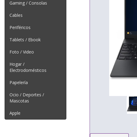
Gaming / Consolas
Cables
Periféricos
Tablets / Ebook
Foto / Video
Hogar /
Electrodomésticos
Papelería
Ocio / Deportes /
Mascotas
Apple