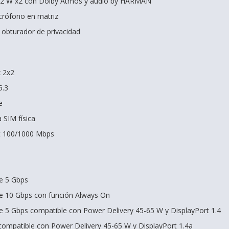
e 2 W x2 con Dolby Atmos y audio by HARMAN
crófono en matriz
obturador de privacidad
x 2x2
5.3
e
 SIM física
it 100/1000 Mbps
e 5 Gbps
de 10 Gbps con función Always On
e 5 Gbps compatible con Power Delivery 45-65 W y DisplayPort 1.4
ompatible con Power Delivery 45-65 W y DisplayPort 1.4a