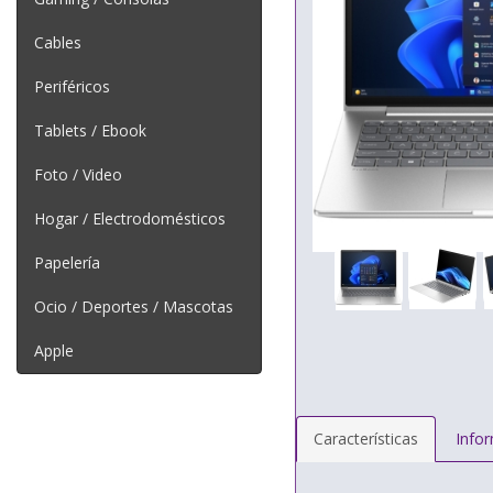
Cables
Periféricos
Tablets / Ebook
Foto / Video
Hogar / Electrodomésticos
Papelería
Ocio / Deportes / Mascotas
Apple
Características
Info