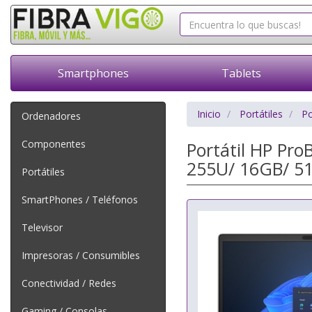
Smartphones
Tablets
Inicio
Portátiles
Po
Ordenadores
Componentes
Portátil HP Pro
255U/ 16GB/ 51
Portátiles
SmartPhones / Teléfonos
Televisor
Impresoras / Consumibles
Conectividad / Redes
Gaming / Consolas