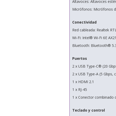
Altavoces: Altavoces esté
Micrófonos: Micrófonos d
Conectividad
Red cableada: Realtek RT
Wi-Fi: Intel® Wi-Fi 6E AX2
Bluetooth: Bluetooth® 5.
Puertos
2 x USB Type-C® (20 Gbps
2 x USB Type-A (5 Gbps, 
1 x HDMI 2.1
1 x RJ-45
1 x Conector combinado d
Teclado y control