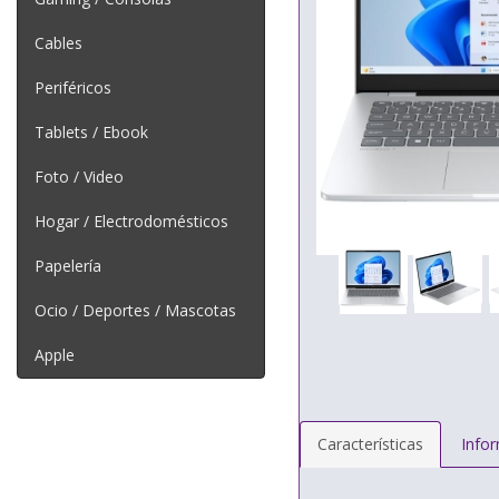
Cables
Periféricos
Tablets / Ebook
Foto / Video
Hogar / Electrodomésticos
Papelería
Ocio / Deportes / Mascotas
Apple
Características
Info