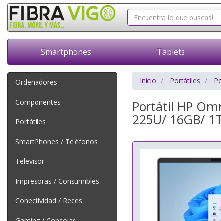
Smartphones
Tablets
Inicio
Portátiles
Po
Ordenadores
Componentes
Portátil HP Omn
225U/ 16GB/ 1T
Portátiles
SmartPhones / Teléfonos
Televisor
Impresoras / Consumibles
Conectividad / Redes
Gaming / Consolas