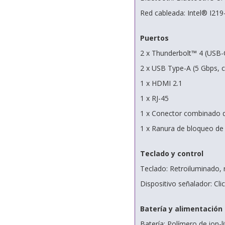
Red cableada: Intel® I219
Puertos
2 x Thunderbolt™ 4 (USB-C
2 x USB Type-A (5 Gbps, 
1 x HDMI 2.1
1 x RJ-45
1 x Conector combinado d
1 x Ranura de bloqueo de
Teclado y control
Teclado: Retroiluminado, 
Dispositivo señalador: Cli
Batería y alimentación
Batería: Polímero de ion-l