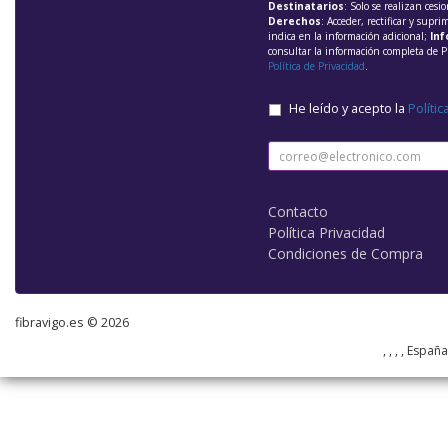
Destinatarios
: Solo se realizan cesio
Derechos
: Acceder, rectificar y supri
indica en la información adicional;
Inf
consultar la información completa de P
Política de Privacidad
.
He leído y acepto la
Polític
Contacto
Política Privacidad
Condiciones de Compra
fibravigo.es © 2026
, , , , Españ