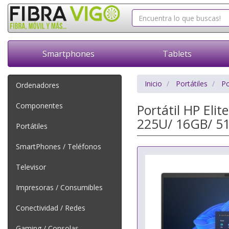
Smartphones
Tablets
Inicio
Portátiles
Po
Ordenadores
Componentes
Portátil HP Eli
225U/ 16GB/ 51
Portátiles
SmartPhones / Teléfonos
Televisor
Impresoras / Consumibles
Conectividad / Redes
Gaming / Consolas