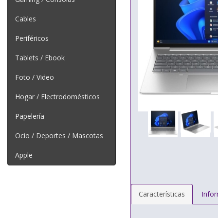
Cables
Periféricos
Tablets / Ebook
Foto / Video
Hogar / Electrodomésticos
Papelería
Ocio / Deportes / Mascotas
Apple
Características
Info