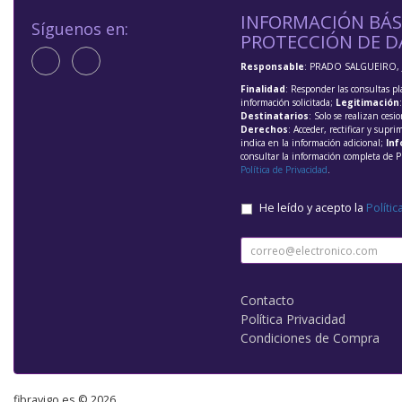
INFORMACIÓN BÁS
Síguenos en:
PROTECCIÓN DE D
Responsable
: PRADO SALGUEIRO, 
Finalidad
: Responder las consultas pl
información solicitada;
Legitimación
Destinatarios
: Solo se realizan cesio
Derechos
: Acceder, rectificar y supri
indica en la información adicional;
Inf
consultar la información completa de P
Política de Privacidad
.
He leído y acepto la
Polític
Contacto
Política Privacidad
Condiciones de Compra
fibravigo.es © 2026