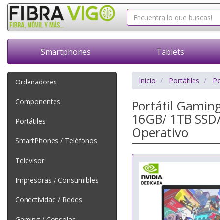
Smartphones
Tablets
Inicio
Portátiles
Po
Ordenadores
Componentes
Portátil Gamin
16GB/ 1TB SSD/
Portátiles
Operativo
SmartPhones / Teléfonos
Televisor
Impresoras / Consumibles
Conectividad / Redes
Gaming / Consolas