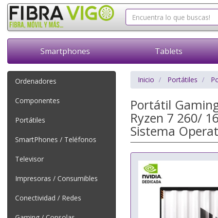
Smartphones
Tablets
Inicio
Portátiles
Po
Ordenadores
Componentes
Portátil Gami
Ryzen 7 260/ 1
Portátiles
Sistema Operat
SmartPhones / Teléfonos
Televisor
Impresoras / Consumibles
Conectividad / Redes
Gaming / Consolas