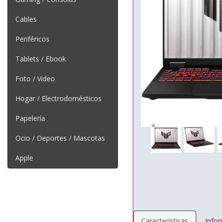
Cables
Periféricos
Tablets / Ebook
Foto / Video
Hogar / Electrodomésticos
Papelería
Ocio / Deportes / Mascotas
Apple
Características
Info