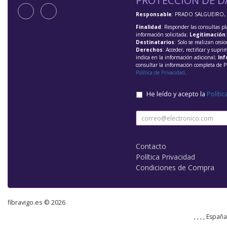
PROTECCIÓN DE D
Responsable
: PRADO SALGUEIRO, 
Finalidad
: Responder las consultas pl
información solicitada;
Legitimación
Destinatarios
: Solo se realizan cesio
Derechos
: Acceder, rectificar y supri
indica en la información adicional;
Inf
consultar la información completa de P
Política de Privacidad
.
He leído y acepto la
Polític
Contacto
Política Privacidad
Condiciones de Compra
fibravigo.es © 2026
, , , , Españ