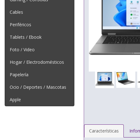
Cables
Periféricos
Tablets / Ebook
Foto / Video
Hogar / Electrodomésticos
Papelería
Ocio / Deportes / Mascotas
Apple
Características
Info