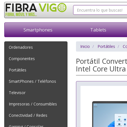
Smartphones
Tablets
Inicio
Portátiles
Co
Ordenadores
Componentes
Portátil Conve
Intel Core Ultr
Portátiles
SmartPhones / Teléfonos
Televisor
Impresoras / Consumibles
Conectividad / Redes
Gaming / Consolas