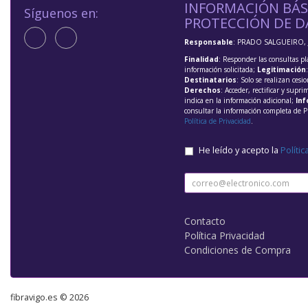
INFORMACIÓN BÁS
Síguenos en:
PROTECCIÓN DE D
Responsable
: PRADO SALGUEIRO, 
Finalidad
: Responder las consultas pl
información solicitada;
Legitimación
Destinatarios
: Solo se realizan cesio
Derechos
: Acceder, rectificar y supri
indica en la información adicional;
Inf
consultar la información completa de P
Política de Privacidad
.
He leído y acepto la
Polític
Contacto
Política Privacidad
Condiciones de Compra
fibravigo.es © 2026