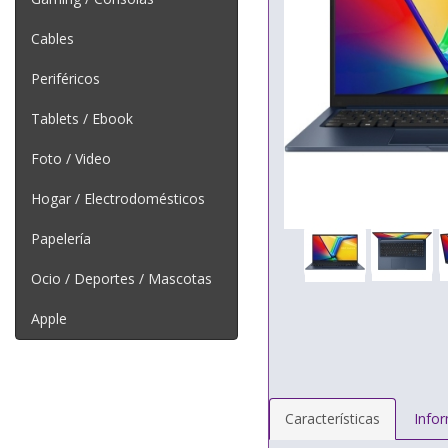
Cables
Periféricos
Tablets / Ebook
Foto / Video
Hogar / Electrodomésticos
Papelería
Ocio / Deportes / Mascotas
Apple
Características
Info