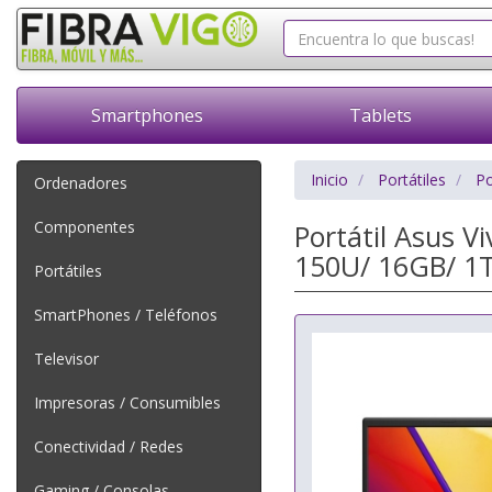
Smartphones
Tablets
Inicio
Portátiles
Po
Ordenadores
Componentes
Portátil Asus V
150U/ 16GB/ 1T
Portátiles
SmartPhones / Teléfonos
Televisor
Impresoras / Consumibles
Conectividad / Redes
Gaming / Consolas