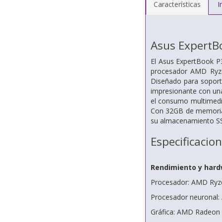
Características
I
Asus ExpertB
El Asus ExpertBook P3
procesador AMD Ryzen
Diseñado para soporta
impresionante con una
el consumo multimedia.
Con 32GB de memoria 
su almacenamiento SS
Especificacio
Rendimiento y har
Procesador: AMD Ryze
Procesador neuronal
Gráfica: AMD Radeon