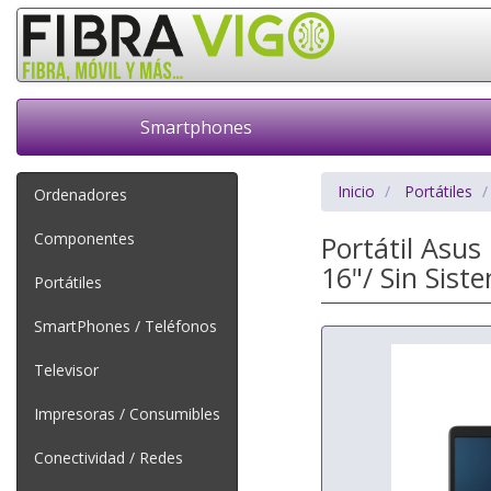
Smartphones
Inicio
Portátiles
Ordenadores
Componentes
Portátil Asu
16"/ Sin Sist
Portátiles
SmartPhones / Teléfonos
Televisor
Impresoras / Consumibles
Conectividad / Redes