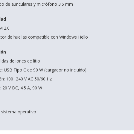
do de auriculares y micrófono 3.5 mm
dad
M 2.0
ctor de huellas compatible con Windows Hello
ión
ldas de iones de litio
e: USB Tipo C de 90 W (cargador no incluido)
ión: 100~240 V AC 50/60 Hz
: 20 V DC, 4.5 A, 90 W
n sistema operativo