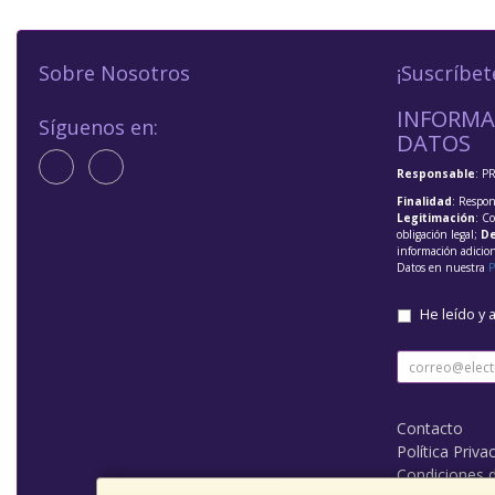
Sobre Nosotros
¡Suscríbet
INFORMA
Síguenos en:
DATOS
Responsable
: P
Finalidad
: Respon
Legitimación
: C
obligación legal;
De
información adicio
Datos en nuestra
P
He leído y 
Contacto
Política Priva
Condiciones 