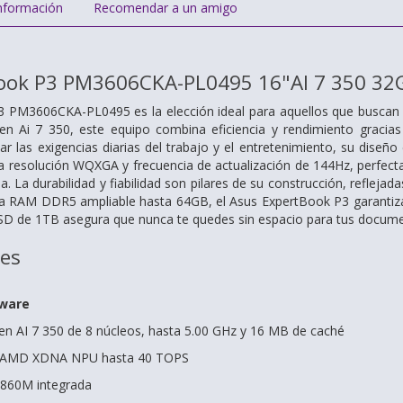
nformación
Recomendar a un amigo
ook P3 PM3606CKA-PL0495 16"AI 7 350 32GB
 PM3606CKA-PL0495 es la elección ideal para aquellos que buscan un
 Ai 7 350, este equipo combina eficiencia y rendimiento gracia
r las exigencias diarias del trabajo y el entretenimiento, su diseñ
 resolución WQXGA y frecuencia de actualización de 144Hz, perfecta 
 La durabilidad y fiabilidad son pilares de su construcción, reflejada
RAM DDR5 ampliable hasta 64GB, el Asus ExpertBook P3 garantiza un
D de 1TB asegura que nunca te quedes sin espacio para tus documen
nes
dware
n AI 7 350 de 8 núcleos, hasta 5.00 GHz y 16 MB de caché
: AMD XDNA NPU hasta 40 TOPS
 860M integrada