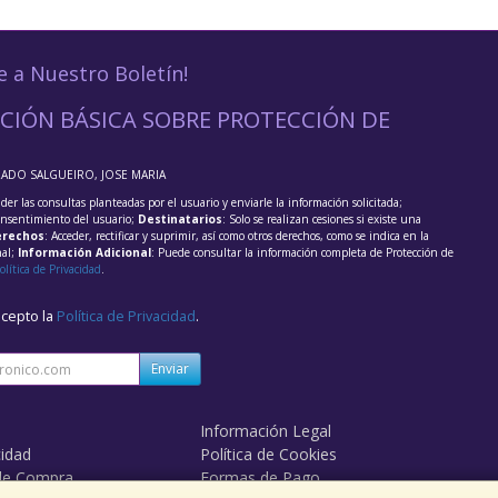
e a Nuestro Boletín!
CIÓN BÁSICA SOBRE PROTECCIÓN DE
RADO SALGUEIRO, JOSE MARIA
der las consultas planteadas por el usuario y enviarle la información solicitada;
onsentimiento del usuario;
Destinatarios
: Solo se realizan cesiones si existe una
rechos
: Acceder, rectificar y suprimir, así como otros derechos, como se indica en la
nal;
Información Adicional
: Puede consultar la información completa de Protección de
olítica de Privacidad
.
acepto la
Política de Privacidad
.
Enviar
Información Legal
cidad
Política de Cookies
de Compra
Formas de Pago