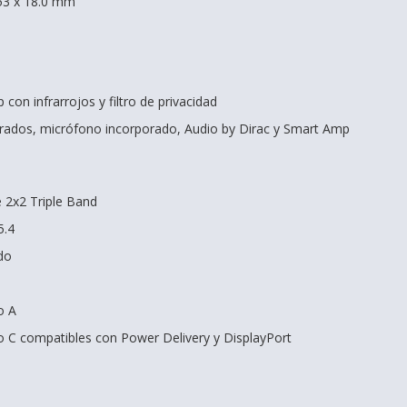
53 x 18.0 mm
con infrarrojos y filtro de privacidad
grados, micrófono incorporado, Audio by Dirac y Smart Amp
e 2x2 Triple Band
5.4
do
o A
o C compatibles con Power Delivery y DisplayPort