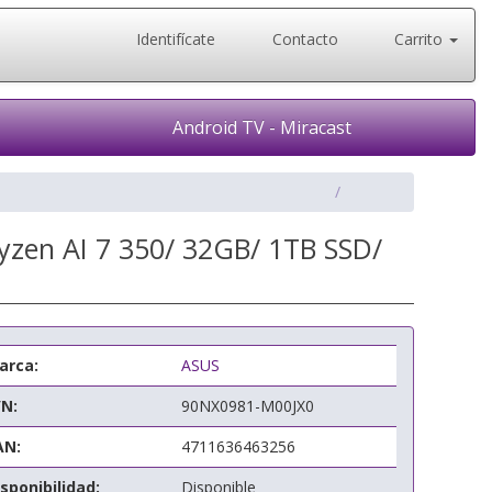
Identifícate
Contacto
Carrito
Android TV - Miracast
zen AI 7 350/ 32GB/ 1TB SSD/
arca:
ASUS
/N:
90NX0981-M00JX0
AN:
4711636463256
sponibilidad:
Disponible