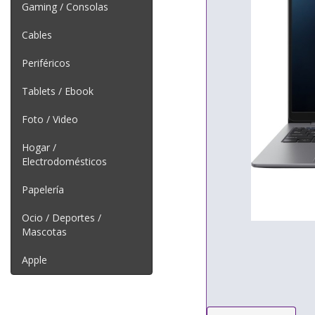
Gaming / Consolas
Cables
Periféricos
Tablets / Ebook
Foto / Video
Hogar /
Electrodomésticos
Papelería
Ocio / Deportes /
Mascotas
Apple