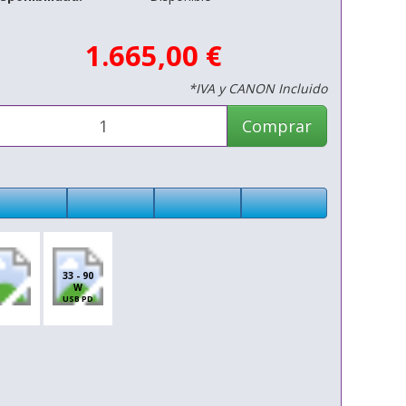
1.665,00 €
*IVA y CANON Incluido
Comprar
33 - 90
W
USB PD