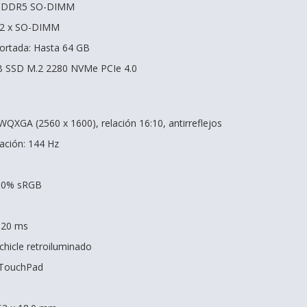
B DDR5 SO-DIMM
 2 x SO-DIMM
rtada: Hasta 64 GB
B SSD M.2 2280 NVMe PCIe 4.0
WQXGA (2560 x 1600), relación 16:10, antirreflejos
zación: 144 Hz
100% sRGB
 20 ms
chicle retroiluminado
n TouchPad