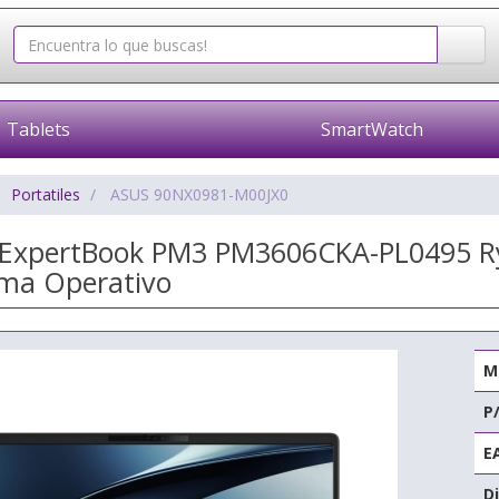
Tablets
SmartWatch
Portatiles
ASUS 90NX0981-M00JX0
s ExpertBook PM3 PM3606CKA-PL0495 Ry
ema Operativo
M
P
E
Di