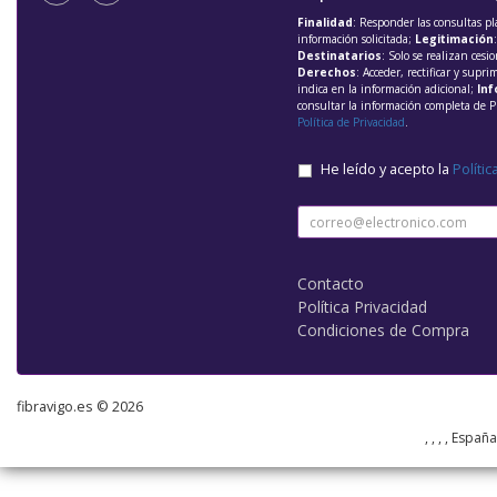
Finalidad
: Responder las consultas pl
información solicitada;
Legitimación
Destinatarios
: Solo se realizan cesio
Derechos
: Acceder, rectificar y supri
indica en la información adicional;
Inf
consultar la información completa de P
Política de Privacidad
.
He leído y acepto la
Polític
Contacto
Política Privacidad
Condiciones de Compra
fibravigo.es © 2026
, , , , Españ