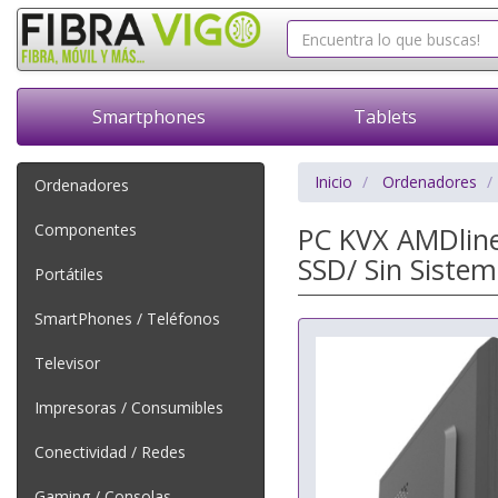
Smartphones
Tablets
Inicio
Ordenadores
Ordenadores
Componentes
PC KVX AMDlin
SSD/ Sin Siste
Portátiles
SmartPhones / Teléfonos
Televisor
Impresoras / Consumibles
Conectividad / Redes
Gaming / Consolas